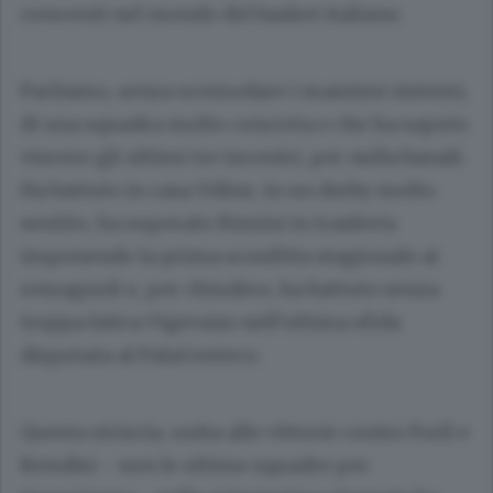
crescenti nel mondo del basket italiano.
Parliamo, senza scomodare i massimi sistemi,
di una squadra molto concreta e che ha saputo
vincere gli ultimi tre incontri, per nulla banali.
Ha battuto in casa Udine, in un derby molto
sentito, ha superato Rimini in trasferta
imponendo la prima sconfitta stagionale ai
romagnoli e, per chiudere, ha battuto senza
troppa fatica Vigevano nell’ultima sfida
disputata al PalaGesteco.
Questa striscia, unita alle vittorie contro Forlì e
Brindisi - non le ultime squadre per