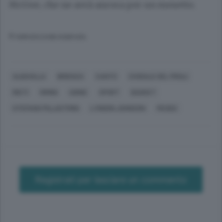
McGee, che ne avrà ancora per un mesetto.
© RIPRODUZIONE RISERVATA
ALBAVILLA
BRIENZA
CANTÙ
CIVIDALE DEL FRIULI
RIETI
RIMINI
UDINE
SPORT
BASKET
STEFANO PILLASTRINI
LYNDON JOHNSON
MCGEE
Registrati per lasciare un commento