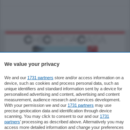
We value your privacy
We and our
1731 partners
store and/or access information on a
770.000
€
device, such as cookies and process personal data, such as
unique identifiers and standard information sent by a device for
Como - Como
personalised advertising and content, advertising and content
Plurilocale
measurement, audience research and services development.
in zona residenziale e tranquilla,
With your permission we and our
1731 partners
may use
proponiamo prestigioso e luminoso
precise geolocation data and identification through device
appartamento all'ultimo piano di uno
scanning. You may click to consent to our and our
1731
stabile signorile …
partners
’ processing as described above. Alternatively you may
mq.
140
locali:
5
access more detailed information and change your preferences