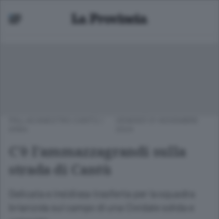
PALLACANESTRO CANTÙ
/
VENERDÌ 01 NOVEMBRE
ERBA
2024
C’è l’ammazzagrandi sulla
strada di Cantù
Delicata e insidiosa trasferta per la squadra
brianzola sul campo di una Cividale solida e