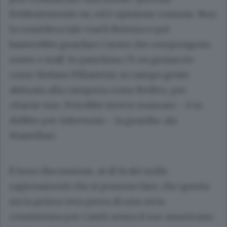
Evidentemente no, ed è opinione comune. Non
la considera tale coach Brienza e poi
basterebbe guardare i nomi che compongono
roster e staff. In panchina c’è un geniaccio
come Stefano Pillastrini, in campo gente
abituata alla categoria come Redivo, per
citarne uno. Potrebbe invece mancare - è in
dubbio per infortunio - la guardia-ala
Mastellari.
È fuori discussione, al di là dei mille
ragionamenti che si possono fare, che questa
sia la prima vera prova di una certa
consistenza per Cantù senza il suo americano