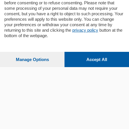
before consenting or to refuse consenting. Please note that
some processing of your personal data may not require your
consent, but you have a right to object to such processing. Your
preferences will apply to this website only. You can change
your preferences or withdraw your consent at any time by
returning to this site and clicking the
privacy policy
button at the
Sezioni
bottom of the webpage.
Settimanali
Manage Options
Accept All
Territorio
Sport
Chi Siamo
Servizi