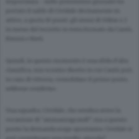
importanza - nelle primissime giornate ha
portato il saldo di Cividale decisamente in
attivo, a quota 10 punti: gli stessi di Udine e 2
in meno del terzetto in testa formato da Cantù,
Rimini e Rieti.
Quindi, in questo momento è una sfida d’alta
classifica, uno scontro diretto in cui Cantù può,
in caso di vittoria, consolidare il primo posto,
sebbene condiviso.
Una squadra, Cividale, che sembra avere la
vocazione di “ammazzagrandi”, ma a questo
punto la domanda sorge spontanea: Cividale si
può considerare una medio-piccola?