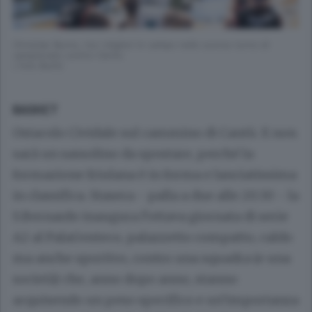
Christian Burns, tra i migliori in campo nello scorso turno di
campionato contro Cento
( foto Butti)
BASKET
Ostacolo Cividale sul cammino di Cantù. E non
sarà un sassolino da spostare, perché la
formazione friulana è in forma e lanciatissima
in classifica. Stasera - palla a due alle 20.30 - la
S.Bernardo inaugura l’ottava giornata di serie
A2 al PalaGesteco, palazzetto compatto, caldo
ma anche sportivo, contro una squadra (e una
società) che, anno dopo anno, stanno
acquisendo un peso specifico e un’importanza