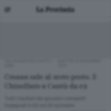
PALLACANESTRO CANTÙ
/
MARTEDÌ 05 NOVEMBRE
ERBA
2024
Cesana sale al sesto posto. E
Chinellato a Cantù da ex
Tutti i risultati dei giocatori comaschi
impegnati in A2 e in B nazionale