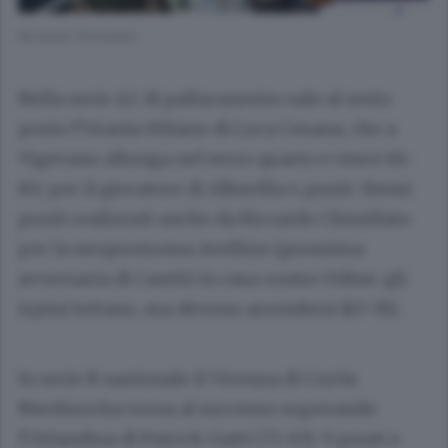
Riccardo Chinellato
Nella serie A2 di pallacanestro sale al sesto
posto l’Urania Milano di Luca Cesana, che a
Vigevano allunga nel terzo quarto e vince 66-
80; per il giocatore di Albavilla 4 punti. Stessi
punti realizzati anche da Riccardo Chinellato
per la neopromossa Avellino (prossima
avversaria di Cantù) in casa contro Udine: gli
irpini lottano, ma devono arrendersi (63-76).
In serie B nazionale il Vicenza di Curtis
Nwohuocha torna al successo superando
l’Orlandina di Patrick Gatti (71-63): 9 punti e