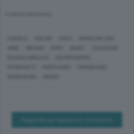
© RIPRODUZIONE RISERVATA
ALBAVILLA
AVELLINO
CANTÙ
GRAVELLONA TOCE
UDINE
VIGEVANO
SPORT
BASKET
LUCA CESANA
RICCARDO CHINELLATO
GIACOMO MASPERO
PATRICK GATTI
FILIPPO CLERICI
TOMMASO LANZI
URANIA MILANO
VICENZA
Registrati per lasciare un commento