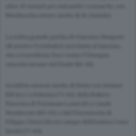
oltre 30 minuti per entrambi i comaschi, con
Nwohuocha autore anche di 10 rimbalzi.
La solita grande partita di Giacomo Maspero
(18 punti e 9 rimbalzi) non basta al Saronno,
che a Gravellona Toce contro l’Omegna
rimonta invano nel finale (86-81).
Sconfitte esterne anche di Desio con Stefano
Elli (n.e.) a Fidenza (73-62), della Bakery
Piacenza di Tommaso Lanzi (0) a Casale
Monferrato (89-65), e del Fiorenzuola di
Filippo Clerici (0) sul campo dell’Andrea Costa
Imola (77-60).