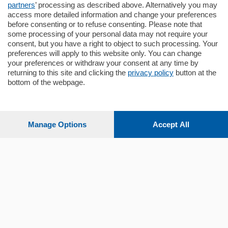
partners
’ processing as described above. Alternatively you may
mq.
145
locali:
4
access more detailed information and change your preferences
before consenting or to refuse consenting. Please note that
some processing of your personal data may not require your
consent, but you have a right to object to such processing. Your
preferences will apply to this website only. You can change
your preferences or withdraw your consent at any time by
returning to this site and clicking the
privacy policy
button at the
Sezioni
bottom of the webpage.
Settimanali
Manage Options
Accept All
Territorio
Sport
Chi Siamo
Servizi