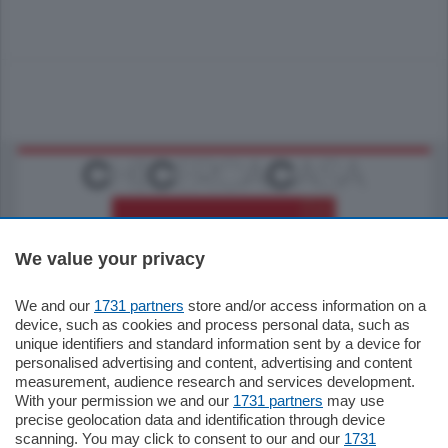
We value your privacy
We and our
1731 partners
store and/or access information on a
795.000
€
device, such as cookies and process personal data, such as
unique identifiers and standard information sent by a device for
Como - Como
personalised advertising and content, advertising and content
Quadrilocale
measurement, audience research and services development.
Zona Como Borghi. Nel complesso di
With your permission we and our
1731 partners
may use
nuova costruzione "JIULIUS" in Classe
precise geolocation data and identification through device
Energetica A2 proponiamo ampio
scanning. You may click to consent to our and our
1731
Quadrilocale …