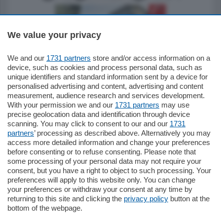
We value your privacy
We and our
1731 partners
store and/or access information on a
795.000
€
device, such as cookies and process personal data, such as
unique identifiers and standard information sent by a device for
Como - Como
personalised advertising and content, advertising and content
Quadrilocale
measurement, audience research and services development.
Zona Como Borghi. Nel complesso di
With your permission we and our
1731 partners
may use
nuova costruzione "JIULIUS" in Classe
precise geolocation data and identification through device
Energetica A2 proponiamo ampio
scanning. You may click to consent to our and our
1731
Quadrilocale …
partners
’ processing as described above. Alternatively you may
mq.
145
locali:
4
access more detailed information and change your preferences
before consenting or to refuse consenting. Please note that
some processing of your personal data may not require your
consent, but you have a right to object to such processing. Your
preferences will apply to this website only. You can change
your preferences or withdraw your consent at any time by
returning to this site and clicking the
privacy policy
button at the
Sezioni
bottom of the webpage.