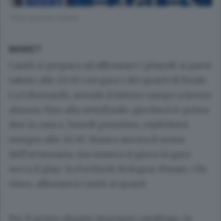
Tifosi canturini a Desio
BASKET
Cantù si prepara ad affrontare i playoff: si parte
sabato alle 20.30 con gara 1 dei quarti di finale.
La S.Bernardo, avendo il fattore campo a favore
almeno fino alla semifinale, giocherà le prime
due in casa e, lunedì prossimo, replicherà
sempre alle 20.30. Manca ancora il nome
dell’avversaria, ma stasera si gioca in gara
secca il play-in Fortitudo Bologna-Pesaro. Chi
vince, affronterà Cantù ai quarti.
Per il primo doppio impegno casalingo, la