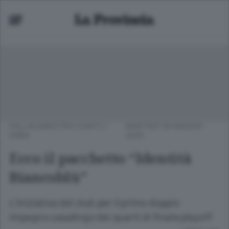
PALLACANESTRO CANTÙ
/
MARTEDÌ 06 MAGGIO
ERBA
2025
Ecco il pacchetto “Identità
Biancoblù”
L’iniziativa del club per il primo doppio
impegno casalingo dei quarti di finale playoff