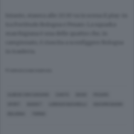
Intanto, stasera alle 20.30 va in scena il play-in
tra Fortitudo Bologna e Pesaro. La squadra
marchigiana è una delle quattro che, in
campionato, è riuscita a sconfiggere Bologna
in trasferta.
© RIPRODUZIONE RISERVATA
ALBESE CON CASSANO
CANTÙ
DESIO
PESARO
SPORT
BASKET
LORENZO BUCARELLI
GIACOMO BAIONI
BOLOGNA
TORINO