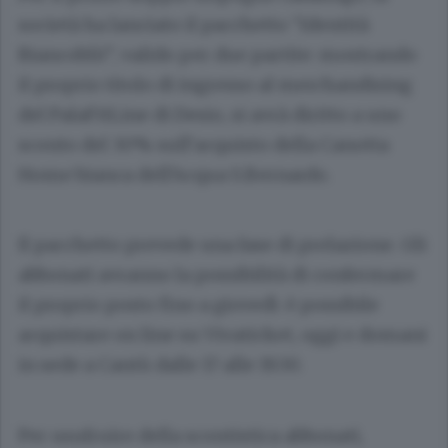
società ha lanciato il pacchetto “Identità
Biancoblù”, valido per due partite: mostrando
il proprio titolo di ingresso al merchandising
del PalaFitLine di Desio, si avrà diritto a uno
sconto del 30% sull’acquisto della Canotta
Home bianca dell’Acqua S.Bernardo.
Il pacchetto prevede una fase di prelazione. Gli
abbonati avranno la possibilità di confermare
il proprio posto fino a giovedì: è possibile
acquistare on line su Vivaticket, oggi e domani
in sede a Cantù dalle 17 alle 19.30.
Per usufruire della scontistica abbonati,