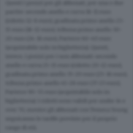
Questi i prezzi per gli abbonati, per una o due
partite: secondo anello e curva 18-11 euro
(ridotto 12-8 euro), gradinata primo anello 23-
15 euro (18-12 euro), tribuna primo anello 30-
20 euro (24-16 euro), Parterre 60-40 euro
(acquistabile solo in biglietteria). Questi,
invece, i prezzi per i non abbonati: secondo
anello e curva 25-15 euro (ridotto 20-12 euro),
gradinata primo anello 35-20 euro (25-16 euro),
tribuna primo anello 45-28 euro (37-23 euro),
Parterre 90-55 euro (acquistabile solo in
biglietteria). I ridotti sono validi per under 14 e
over 70, mentre gli abbonati con Tessera Young
seguiranno le tariffe previste per il proprio
range di età.