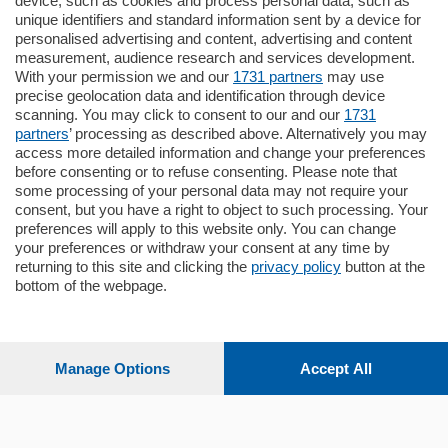
device, such as cookies and process personal data, such as
unique identifiers and standard information sent by a device for
Como - Como
personalised advertising and content, advertising and content
Quadrilocale
measurement, audience research and services development.
Zona Como Borghi. Nel complesso di
With your permission we and our
1731 partners
may use
nuova costruzione "JIULIUS" in Classe
precise geolocation data and identification through device
Energetica A2 proponiamo ampio
scanning. You may click to consent to our and our
1731
Quadrilocale …
partners
’ processing as described above. Alternatively you may
mq.
145
locali:
4
access more detailed information and change your preferences
before consenting or to refuse consenting. Please note that
some processing of your personal data may not require your
consent, but you have a right to object to such processing. Your
preferences will apply to this website only. You can change
your preferences or withdraw your consent at any time by
returning to this site and clicking the
privacy policy
button at the
Sezioni
bottom of the webpage.
Settimanali
Manage Options
Accept All
Territorio