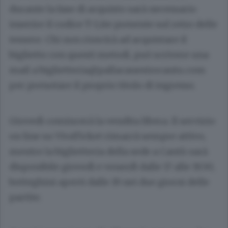
durante la fase di acquisto sarà necessario
inserire il codice T-Lite presente sul retro delle
tessere. Chi non riuscirà ad acquistare il
biglietto con questi metodi, può scrivere una
mail a
biglietteria@pallacanestrocantu.com
per prenotare il proprio titolo di ingresso.
Giovedì comincerà la vendita libera. Il servizio
on line su VivaTicket rimarrà sempre attivo,
mentre la biglietteria della sede a Cantù sarà
disponibile giovedì e venerdì dalle 17 alle 19.30,
botteghini aperti dalle 19 nei due giorni delle
partite.