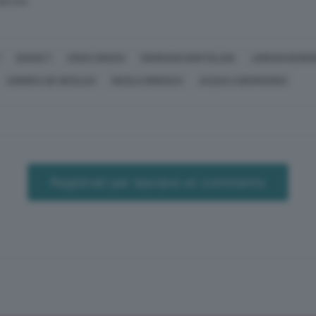
SERVATA
BASKET
ERICK GREEN
GIORDANO BORTOLANI
JORDAN BOWD
ANDREA DE NICOLAO
NICOLA BRIENZA
ACQUA S.BERNARDO
Registrati per lasciare un commento