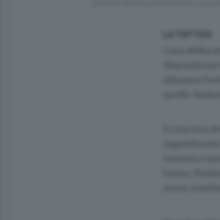
Giordano Bortolani ed Erick Green posso
LA TATTICA
Cosa debba fa
disposizione 
altissimi liv
quello: fosfor
E cosa non do
ingombrante p
investito tan
buono. Badan
meno instilla