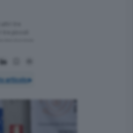
altri tre
 tre piccoli
ra meno di un minuto.
o articolo