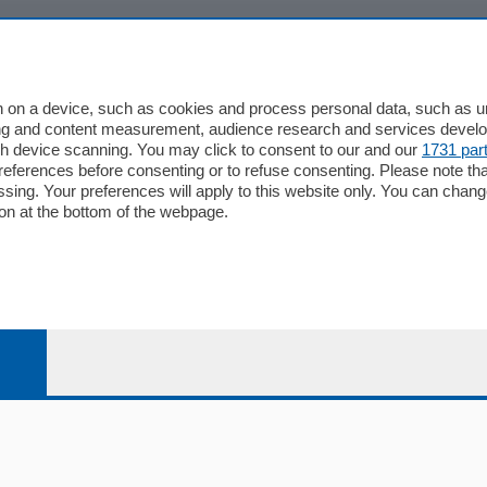
io
Chi Siamo
Redazione
 on a device, such as cookies and process personal data, such as uni
ising and content measurement, audience research and services deve
Editore
gh device scanning. You may click to consent to our and our
1731 par
li
Contatti
ferences before consenting or to refuse consenting. Please note th
ariano
Privacy e Policy
essing. Your preferences will apply to this website only. You can cha
on at the bottom of the webpage.
bassa
alcio Como
 Serie B
alcio Como
 Serie A
 Serie A Femminile
e