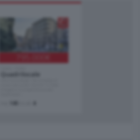
795.000
€
Como - Como
Quadrilocale
Zona Como Borghi. Nel complesso di
nuova costruzione "JIULIUS" in Classe
Energetica A2 proponiamo ampio
Quadrilocale …
mq.
145
locali:
4