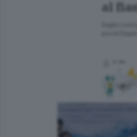
al fia
Doppio ruolo 
piccoli Doppi
E. Cer.