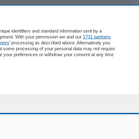
Servizi
Necrologie
que identifiers and standard information sent by a
lopment. With your permission we and our
1731 partners
Pubblicità
tners
’ processing as described above. Alternatively you
Concorsi
at some processing of your personal data may not require
Abbonamenti
nge your preferences or withdraw your consent at any time
Più letti
Le aziende comunicano
Speciali
Cinema
ChiCercaCasa
Archivio
Meteo
Skill Alexa
Elezioni 2024