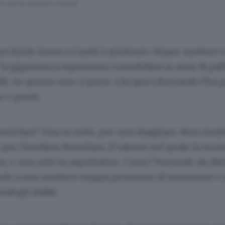
no anche giocare insieme
re Erick Green a Cantù è piuttosto chiaro: mettere 
la gigantesca esperienza consolidata in anni di pal
elli. Su questo non ci piove. L’Acqua S.Bernardo l’ha 
o e punti.
vrà fare? Una su tutte, per non sbagliare. Non risul
er Giordano Bortolani, il talento sul quale la socie
to, e non solo in aspettative. Come? Partendo da die
do a non mettere troppa pressione al messinese e
ndogli dubbi.