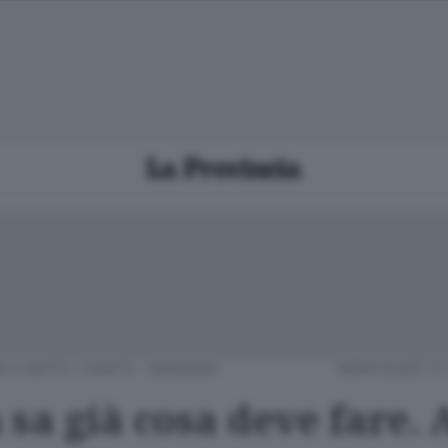
RO CANTÙ
/
CANTÙ - MARIANO
MERCOLEDÌ 17
 sa già cosa deve fare.