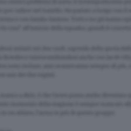
o esserci problemi di sorta. Il trentaquattrenne pl
o per cadere nel tranello. Ha parlato a lungo con il 
ienza e con Sandro Santoro. Tutti e tre gli hanno sp
 fa cosa” all’interno della squadra, quindi il concett
ersi minuti nei due ruoli, sapendo della quota dall
an Bowden e interscambiandosi anche con Jacob Gil
Non sono escluse, anzi avanzeranno sempre di più,
on uno dei due registi.
manco a dirlo, è che Green possa anche diventare q
uesto momento della stagione è sempre mancato all
in un attimo, l’arma in più di questo gruppo.