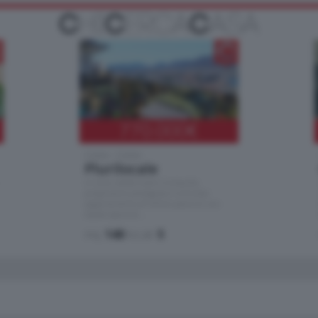
770.000
€
Como - Como
Plurilocale
in zona residenziale e tranquilla,
proponiamo prestigioso e luminoso
appartamento all'ultimo piano di uno
stabile signorile …
mq.
140
locali:
5