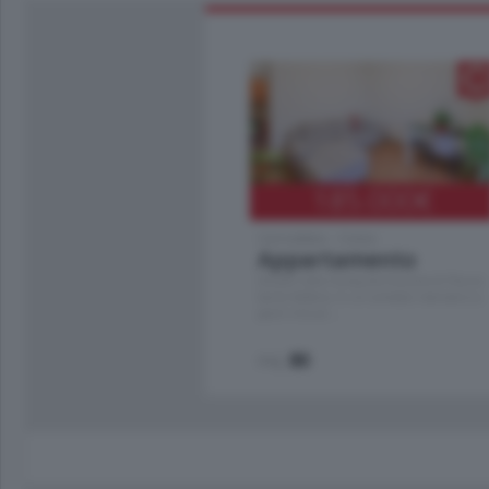
185.000
€
Cernobbio - Como
Appartamento
Situato nella tranquilla frazione di Piazza
Santo Stefano, in un contesto riservato e a
pochi minuti …
mq.
80