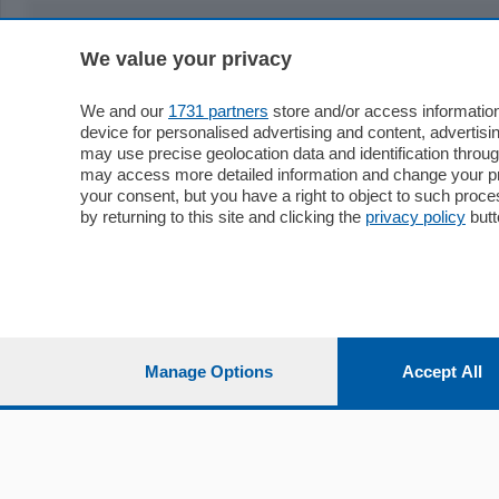
We value your privacy
Sezioni
Territor
Cronaca
Como
We and our
1731 partners
store and/or access information
device for personalised advertising and content, advert
Economia
Cintura
may use precise geolocation data and identification throu
Cultura e Spettacoli
Lago e val
may access more detailed information and change your pre
Sport
Cantù e M
your consent, but you have a right to object to such proc
Editoriali
Erba
by returning to this site and clicking the
privacy policy
butt
Podcast
Olgiate e 
Quatar Pass
Media Inglese
Sport
Storie nella Breva
Dirette C
Focus
Classifica
Manage Options
Accept All
Up
Notizie C
Dossier
Classifica
Classifica
Settimanali
Classifich