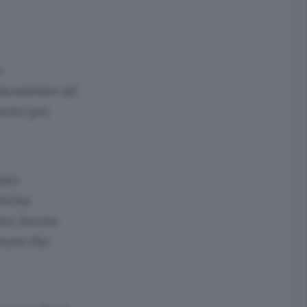
a
lacanestro ad
preso per
tare
tà ha
tro, buono
 men che