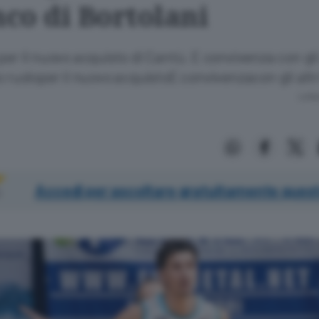
nco di Bortolani
per il nuovo acquisto di Cantù. E convivenza con gli 
o ruoloper il nuovo acquistoE convivenzacon gli altri
Lettu
Accedi per ascoltare gratuitamente quest