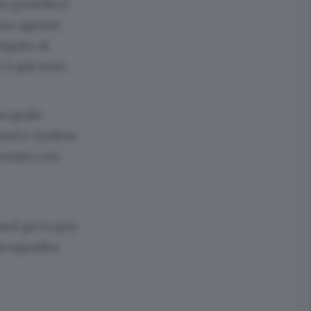
ay guardia è
suo agente,
iegato al
o è già noto.
a quale
yard e Andrea
 combo con
uel go to guy
a squadra.