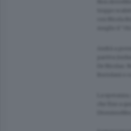
Non dovrebber
troppo scafat
con Nicola Br
meglio il “chi
Andrà a prend
partiva Jord
De Nicolao. 
Bortolani o c
La speranza, 
che fino a q
Diventerebbe,