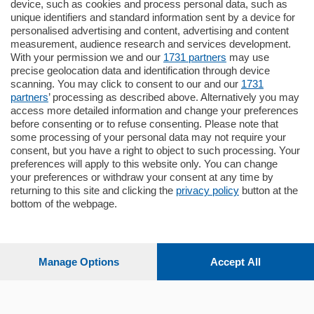
795.000
€
device, such as cookies and process personal data, such as
unique identifiers and standard information sent by a device for
Como - Como
personalised advertising and content, advertising and content
Quadrilocale
measurement, audience research and services development.
Zona Como Borghi. Nel complesso di
With your permission we and our
1731 partners
may use
nuova costruzione "JIULIUS" in Classe
precise geolocation data and identification through device
Energetica A2 proponiamo ampio
scanning. You may click to consent to our and our
1731
Quadrilocale …
partners
’ processing as described above. Alternatively you may
mq.
145
locali:
4
access more detailed information and change your preferences
before consenting or to refuse consenting. Please note that
some processing of your personal data may not require your
consent, but you have a right to object to such processing. Your
preferences will apply to this website only. You can change
your preferences or withdraw your consent at any time by
returning to this site and clicking the
privacy policy
button at the
Sezioni
bottom of the webpage.
Settimanali
Manage Options
Accept All
Territorio