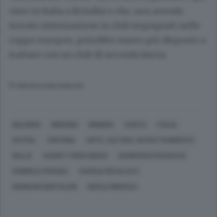
visto in Italia a Brindisi e che, non avendo
trovato sistemazione in club impegnati nelle
coppe europee, potrebbe essere più disposto a
trattare con un club di seconda fascia.
© RIPRODUZIONE RISERVATA
BOLOGNA
BRIENNO
BRINDISI
CANTÙ
ITALIA
PISTOIA
TORTONA
ARTE, CULTURA, INTRATTENIMENTO
BALLO
XAVIER TYRON SNEED
GIANMARCO POZZECCO
GABRIELE PROCIDA
CHARLIE RECALCATI
GIORDANO BORTOLANI
NICOLA BRIENZA