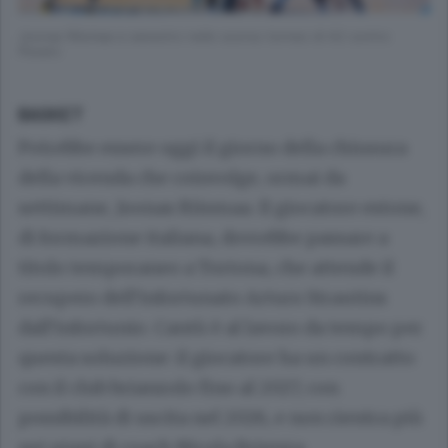
Joonas Riismaa a canestro nello scorso torneo di A2 contro
Pesaro
BASKET
Potrebbe essere oggi il giorno della chiusura
della vicenda che coinvolge, ormai da
settimane, Joonas Riismaa. Il giocatore estone,
di formazione italiana, dovrebbe passare a
titolo temporaneo a Tortona, che attende il
recupero dell’infortunato Arturs Strautins
dall’infortunio. Cantù è al lavoro da tempo per
questa soluzione: il giocatore ha un contratto
con il club brianzolo fino al 2027, con
possibilità di uscita nel 2026, e non rientra più
nei piani di coach Nicola Brienza.