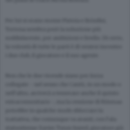
Per lui si erano mosse Pistoia e Brindisi,
Tortona sembra però la soluzione più
soddisfacente, per ambizioni e livello. Di certo,
la volontà di tutte le parti è di venirsi incontro:
i due club, il giocatore e il suo agente.
Non che le due vicende siano per forza
collegate - nel senso che Cantù, in un modo o
nell’altro, arriverà a tesserare anche il quinto
extracomunitario -, ma la cessione di Riismaa
potrebbe in qualche modo sbloccare la
trattativa, che comunque va avanti, con l’ala
statunitense Xavier Tyron Sneed, giocatore già