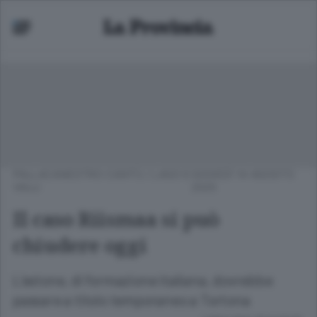
PALLACANESTRO CANTÙ
/
LAGO E
GIOVEDÌ 14 AGOSTO
VALLI
2025
Il caso Riismaa si può
chiudere oggi
L’estone, di formazione italiana, dovrebbe
passare a titolo temporaneo a Tortona