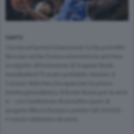
CANTÙ
Circola un’ipotesi (clamorosa): la Fip potrebbe
bloccare anche l’unica retrocessione prevista
in seguito all’esclusione di Trapani Shark.
Fantabasket? È molto probabile. Intanto, il
Corriere della Sera ha sganciato la prima
bomba giornalistica. Il fronte Roma per la serie
A - con l’ambizione di prendere parte al
progetto Nba in Europa a partire dal 2027/28 -
è ormai caldissimo da mesi.