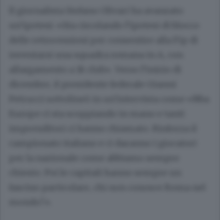
Il giornalista Stefano Olivari ha avanzato
un’ipotesi: «Sta circolando l’ipotesi di blocco
delle retrocessioni per consentire alla Fip di
inventarsi una squadra romana in A, con
allargamento a 18 club». Verso l’inizio di
dicembre, il presidente federale Gianni
Petrucci sottolineò in un’intervista come «Nba
Europe ci sta scoppiando in mano e tanti
imprenditori ci hanno chiamato. Rinforza il
campionato italiano e ci daranno i giocatori
per la nazionale come abbiamo sempre
chiesto. Poi le capitali hanno sempre un
fascino particolare, chi non conosce Roma nel
mondo?».