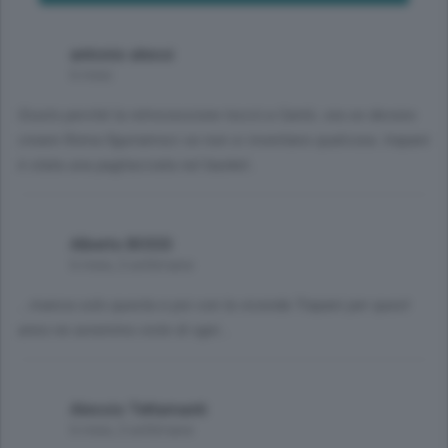
antonio alessi
6 mesi
Giusto perché la retrocessione toccò a Cantù..ora se devono
creare Roma figuriamoci se non si inventano qualcosa..trapani
è stata una pagliacciata nel basket..
Alberto BOSSI
6 mesi, 2 settimane
...manca solo questa e poi con la vicenda Trapani per quest
anno ne avremmo viste di ogni...
Alessio Tettamanti
6 mesi, 2 settimane