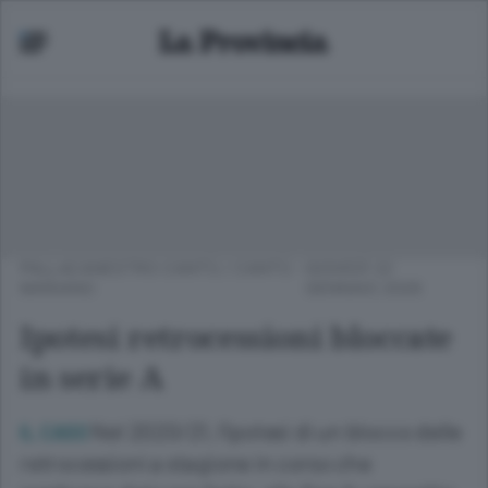
PALLACANESTRO CANTÙ
/
CANTÙ -
GIOVEDÌ 22
MARIANO
GENNAIO 2026
Ipotesi retrocessioni bloccate
in serie A
Nel 2020/21, l’ipotesi di un blocco delle
IL CASO
retrocessioni a stagione in corso che