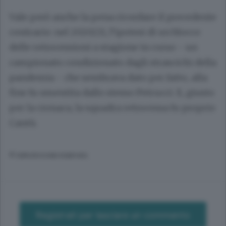
Vale però anche la pena ricordare il precedente
contrario: nel 2020/21, l’ipotesi di un blocco
delle retrocessioni a stagione in corso - un
campionato condizionato dagli strascichi della
pandemia - che sembrava dato per fatto, alla
fine fu smentita dallo stesso Petrucci. E, giusto
per la cronaca, la squadra retrocessa fu proprio
Cantù.
© RIPRODUZIONE RISERVATA
Registrati per lasciare un commento