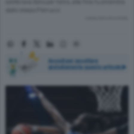
sembrava dato per fatto, alla fine fu smentita
dallo stesso Petrucci
Lettura meno di un minuto.
Accedi per ascoltare
gratuitamente questo articolo