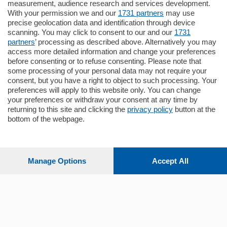
Appartamento
measurement, audience research and services development.
Situato nella tranquilla frazione di Piazza
With your permission we and our
1731 partners
may use
Santo Stefano, in un contesto riservato e a
precise geolocation data and identification through device
pochi minuti …
scanning. You may click to consent to our and our
1731
partners
’ processing as described above. Alternatively you may
mq.
80
access more detailed information and change your preferences
before consenting or to refuse consenting. Please note that
some processing of your personal data may not require your
consent, but you have a right to object to such processing. Your
preferences will apply to this website only. You can change
your preferences or withdraw your consent at any time by
returning to this site and clicking the
privacy policy
button at the
Sezioni
bottom of the webpage.
Settimanali
Manage Options
Accept All
Territorio
Sport