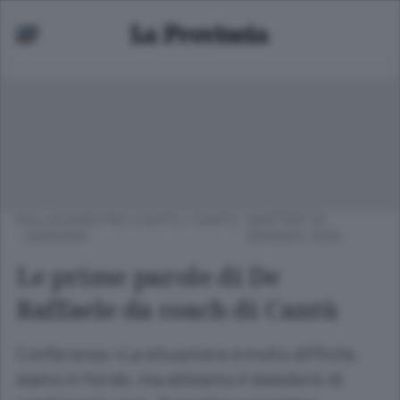
PALLACANESTRO CANTÙ
/
CANTÙ
MARTEDÌ 20
- MARIANO
GENNAIO 2026
Le prime parole di De
Raffaele da coach di Cantù
Conferenza «La situazione è molto difficile,
siamo in fondo, ma abbiamo il desiderio di