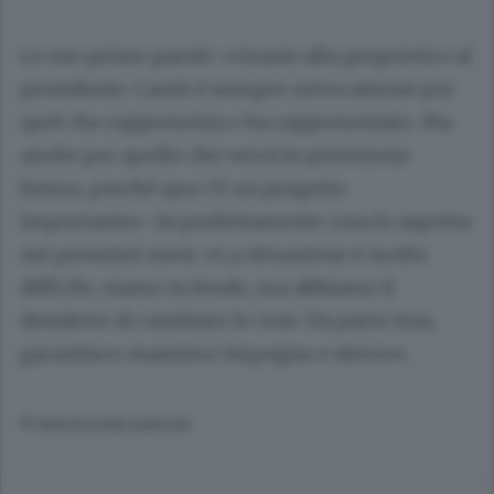
Le sue prime parole: «Grazie alla proprietà e al
presidente: Cantù è sempre un’occasione per
quel che rappresenta e ha rappresentato. Ma
anche per quello che verrà in proiezione
futura, perché qua c’è un progetto
importante». Sa perfettamente cosa lo aspetta
nei prossimi mesi: «La situazione è molto
difficile, siamo in fondo, ma abbiamo il
desiderio di cambiare le cose. Da parte mia,
garantisco massimo impegno e sforzo».
© RIPRODUZIONE RISERVATA