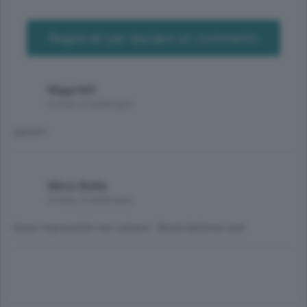
Registrati per lasciare un commento
Mggrrt65
6 mesi, 2 settimane
sperem
Mirco Botta
6 mesi, 2 settimane
Quasi impossibile non salvarsi. Basta batterne una!