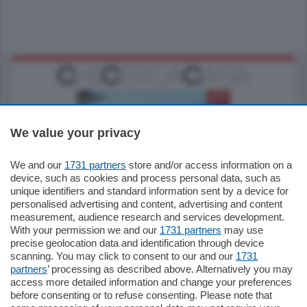
We value your privacy
We and our
1731 partners
store and/or access information on a
770.000
€
device, such as cookies and process personal data, such as
unique identifiers and standard information sent by a device for
Como - Como
personalised advertising and content, advertising and content
Plurilocale
measurement, audience research and services development.
in zona residenziale e tranquilla,
With your permission we and our
1731 partners
may use
proponiamo prestigioso e luminoso
precise geolocation data and identification through device
appartamento all'ultimo piano di uno
scanning. You may click to consent to our and our
1731
stabile signorile …
partners
’ processing as described above. Alternatively you may
mq.
140
locali:
5
access more detailed information and change your preferences
before consenting or to refuse consenting. Please note that