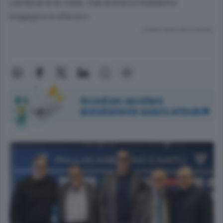
cambiare le cose. Garantisco massimo
impegno e sforzo»
Lettura meno di un minuto.
Accedi per ascoltare
gratuitamente questo articolo