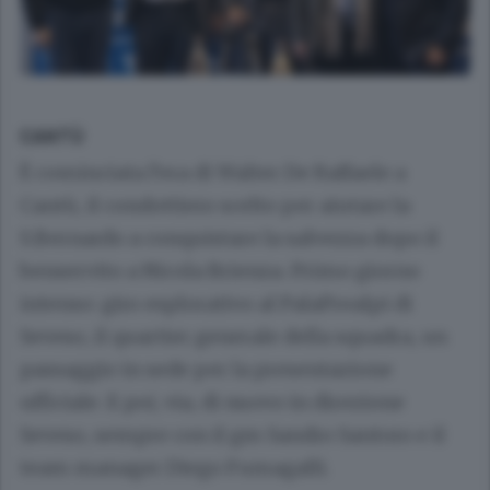
CANTÙ
È cominciata l’era di Walter De Raffaele a
Cantù, il condottiero scelto per aiutare la
S.Bernardo a conquistare la salvezza dopo il
benservito a Nicola Brienza. Primo giorno
intenso: giro esplorativo al PalaPrealpi di
Seveso, il quartier generale della squadra, un
passaggio in sede per la presentazione
ufficiale. E poi, via, di nuovo in direzione
Seveso, sempre con il gm Sandro Santoro e il
team manager Diego Fumagalli.