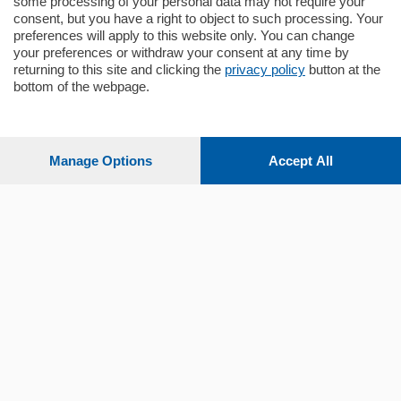
some processing of your personal data may not require your
consent, but you have a right to object to such processing. Your
preferences will apply to this website only. You can change
your preferences or withdraw your consent at any time by
returning to this site and clicking the
privacy policy
button at the
Sezioni
bottom of the webpage.
Settimanali
Manage Options
Accept All
Territorio
Sport
Chi Siamo
Servizi