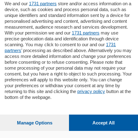
We and our
1731 partners
store and/or access information on a
795.000
€
device, such as cookies and process personal data, such as
unique identifiers and standard information sent by a device for
Como - Como
personalised advertising and content, advertising and content
Quadrilocale
measurement, audience research and services development.
Zona Como Borghi. Nel complesso di
With your permission we and our
1731 partners
may use
nuova costruzione "JIULIUS" in Classe
precise geolocation data and identification through device
Energetica A2 proponiamo ampio
scanning. You may click to consent to our and our
1731
Quadrilocale …
partners
’ processing as described above. Alternatively you may
mq.
145
locali:
4
access more detailed information and change your preferences
before consenting or to refuse consenting. Please note that
some processing of your personal data may not require your
consent, but you have a right to object to such processing. Your
preferences will apply to this website only. You can change
your preferences or withdraw your consent at any time by
returning to this site and clicking the
privacy policy
button at the
Sezioni
bottom of the webpage.
Settimanali
Manage Options
Accept All
Territorio