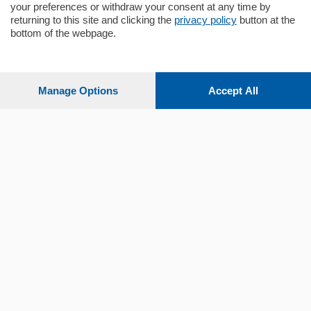
your preferences or withdraw your consent at any time by
returning to this site and clicking the
privacy policy
button at the
Sezioni
bottom of the webpage.
Settimanali
Manage Options
Accept All
Territorio
Sport
Chi Siamo
Servizi