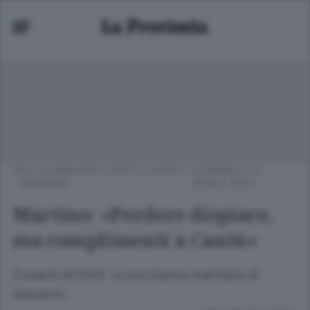
PALLACANESTRO CANTÙ
/
CANTÙ
DOMENICA 14
- MARIANO
APRILE 2024
Martino: «Perdere dispiace,
ma complimenti a Cantù»
Il coach di Forlì: «Loro hanno meritato di
vincere»