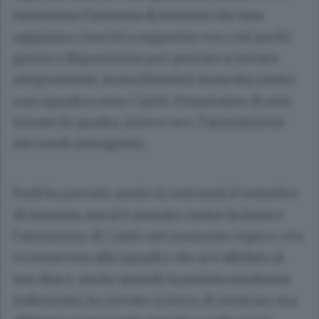
tantissimo l’assenza di Johnson che non
sappiamo riusciti a sopperire con così pochi
giorni a disposizione per provare a trovare
adeguamenti, la sua fisicità è mancata contro
una squadra come Cantù. Pensavamo di aver
trovato la quadra, invece no», l’ammissione
del coach romagnolo.
Forlì ha provato anche in extremis il tentativo
di rimonta, ma si è arenato contro la forza e
l’attenzione di Cantù nel momento topico: «Va
riconosciuta alla squadra che si è affidata al
suo dna e, anche quando la partita sembrava
indirizzata, ha trovato la forza di rientrare ma