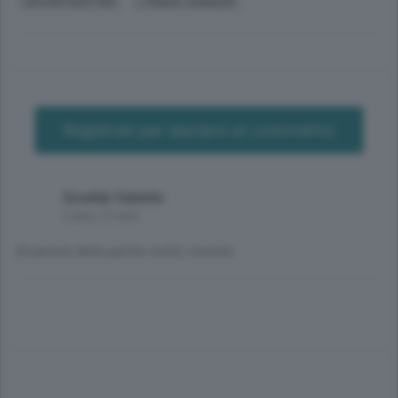
ANTIMO MARTINO
LYNDON JOHNSON
Registrati per lasciare un commento
Giselda Valente
2 anni, 3 mesi
Disamina della partita molto corretta