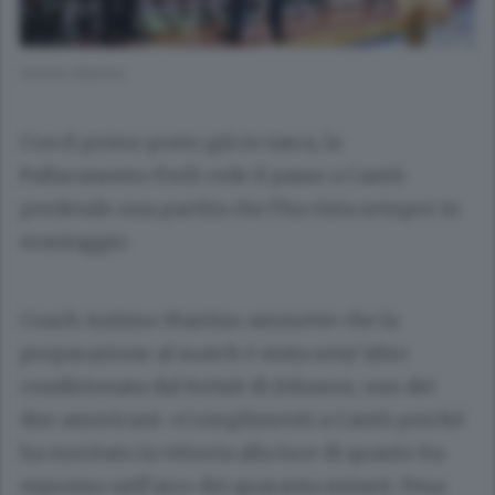
Antimo Martino
Con il primo posto già in tasca, la
Pallacanestro Forlì cede il passo a Cantù
perdendo una partita che l’ha vista sempre in
svantaggio.
Coach Antimo Martino ammette che la
preparazione al match è stata senz’altro
condizionata dal forfait di Johnson, uno dei
due americani: «Complimenti a Cantù perché
ha meritato la vittoria alla luce di quanto ha
espresso nell’arco dei quaranta minuti. Pesa