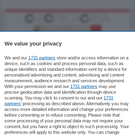
We value your privacy
We and our
1731 partners
store and/or access information on a
185.000
€
device, such as cookies and process personal data, such as
unique identifiers and standard information sent by a device for
Cernobbio - Como
personalised advertising and content, advertising and content
Appartamento
measurement, audience research and services development.
Situato nella tranquilla frazione di Piazza
With your permission we and our
1731 partners
may use
Santo Stefano, in un contesto riservato e a
precise geolocation data and identification through device
pochi minuti …
scanning. You may click to consent to our and our
1731
partners
’ processing as described above. Alternatively you may
mq.
80
access more detailed information and change your preferences
before consenting or to refuse consenting. Please note that
some processing of your personal data may not require your
consent, but you have a right to object to such processing. Your
preferences will apply to this website only. You can change