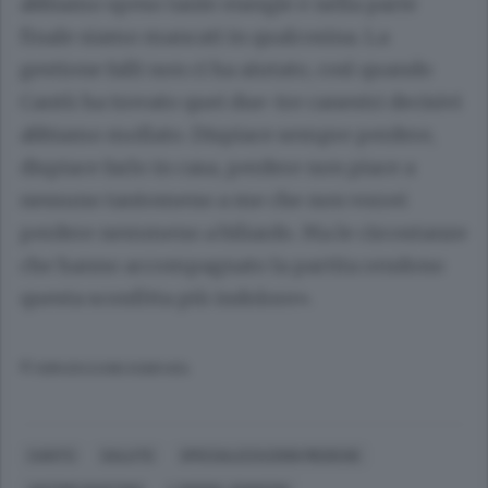
abbiamo speso tante energie e nella parte
finale siamo mancati in qualcosina. La
gestione falli non ci ha aiutato, così quando
Cantù ha trovato quei due-tre canestri decisivi
abbiamo mollato. Dispiace sempre perdere,
dispiace farlo in casa, perdere non piace a
nessuno tantomeno a me che non vorrei
perdere nemmeno a biliardo. Ma le circostanze
che hanno accompagnato la partita rendono
questa sconfitta più indolore».
© RIPRODUZIONE RISERVATA
CANTÙ
SALUTE
SPECIALIZZAZIONI MEDICHE