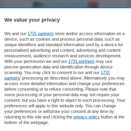
We value your privacy
We and our
1731 partners
store and/or access information on a
770.000
€
device, such as cookies and process personal data, such as
unique identifiers and standard information sent by a device for
Como - Como
personalised advertising and content, advertising and content
Plurilocale
measurement, audience research and services development.
in zona residenziale e tranquilla,
With your permission we and our
1731 partners
may use
proponiamo prestigioso e luminoso
precise geolocation data and identification through device
appartamento all'ultimo piano di uno
scanning. You may click to consent to our and our
1731
stabile signorile …
partners
’ processing as described above. Alternatively you may
mq.
140
locali:
5
access more detailed information and change your preferences
before consenting or to refuse consenting. Please note that
some processing of your personal data may not require your
consent, but you have a right to object to such processing. Your
preferences will apply to this website only. You can change
your preferences or withdraw your consent at any time by
returning to this site and clicking the
privacy policy
button at the
Sezioni
bottom of the webpage.