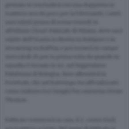
gennaio si concluderà con una doppietta in
trasferta non da poco per la S.Bernardo. Cantù
sarà infatti prima di scena venerdì 24
all’Allianz Cloud-PalaLido di Milano, dove sarà
ospite dell’Urania in diretta su RaiSport e in
streaming su RaiPlay, e poi tornerà in campo
mercoledì 29, per la prima volta da quando la
squadra è tornata in A2, nel leggendario
PalaDozza di Bologna, dove affronterà la
Fortitudo, che nel frattempo ha ufficializzato
come rinforzo tra i lunghi l’ex canturino Donte
Thomas.
Febbraio comincerà in casa, il 2, contro Forlì,
poi trasferta a Cento. Nel mese di febbraio si