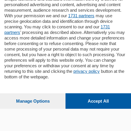
Como - Como
personalised advertising and content, advertising and content
Quadrilocale
measurement, audience research and services development.
Zona Como Borghi. Nel complesso di
With your permission we and our
1731 partners
may use
nuova costruzione "JIULIUS" in Classe
precise geolocation data and identification through device
Energetica A2 proponiamo ampio
scanning. You may click to consent to our and our
1731
Quadrilocale …
partners
’ processing as described above. Alternatively you may
mq.
145
locali:
4
access more detailed information and change your preferences
before consenting or to refuse consenting. Please note that
some processing of your personal data may not require your
consent, but you have a right to object to such processing. Your
preferences will apply to this website only. You can change
your preferences or withdraw your consent at any time by
returning to this site and clicking the
privacy policy
button at the
Sezioni
bottom of the webpage.
Settimanali
Manage Options
Accept All
Territorio
Sport