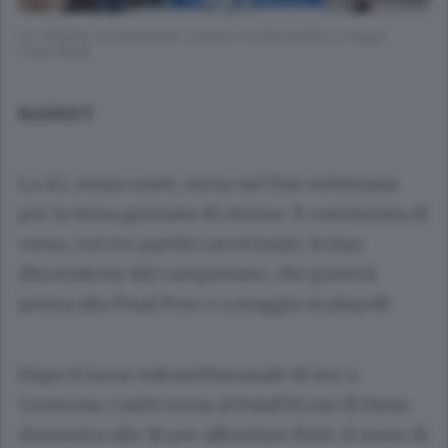
Un rimbalzo curiosamente conteso tra Moraschini e Hogue
( foto Butti)
BASKET
La A2, senza soste, torna nel fine settimana
per la terza giornata di ritorno. È cominciata di
corsa, con tre partite ravvicinate, la fase
discendente del campionato, che porterà
prima alla Final Four e a maggio ai playoff.
Dopo il turno infrasettimanale di ieri a
Cremona, Cantù torna al PalaFitLine di Desio
domenica alle 18 per affrontare Rieti. Il mese di