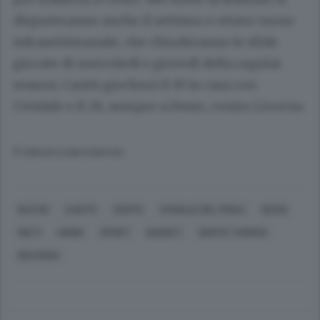
disputeranno anche il settimo e ottavo turno
infrasettimanale, che chiuderanno le sfide
giocate di mercoledì e giovedì della regular
season: Cantù giocherà il 19 in casa con
Cividale e il 26, sempre a Desio, contro Livorno.
© RIPRODUZIONE RISERVATA
BLEVIO
CANTÙ
CENTO
CIVIDALE DEL FRIULI
DESIO
RIETI
UDINE
SPORT
BASKET
DONTE THOMAS
BOLOGNA