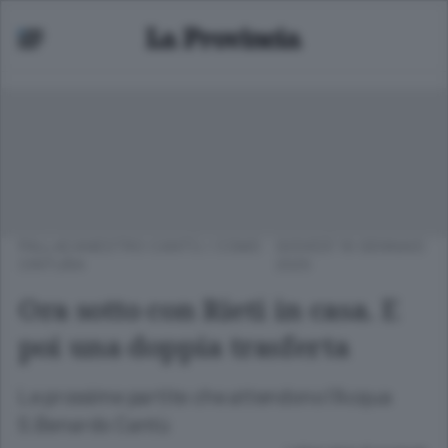
PALLACANESTRO CANTÙ
/
COMO
GIOVEDÌ 16 GENNAIO
CINTURA
2025
Ora sotto con Rieti in casa. E
poi una doppia trasferta
Le prossime partite che attendono l’Acqua
S.Benardo Cantù