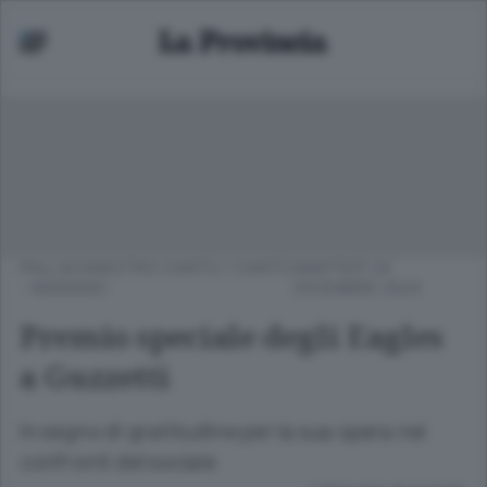
PALLACANESTRO CANTÙ
/
CANTÙ
MARTEDÌ 24
- MARIANO
DICEMBRE 2024
Premio speciale degli Eagles
a Guzzetti
In segno di gratitudine per la sua opera nei
confronti del sociale