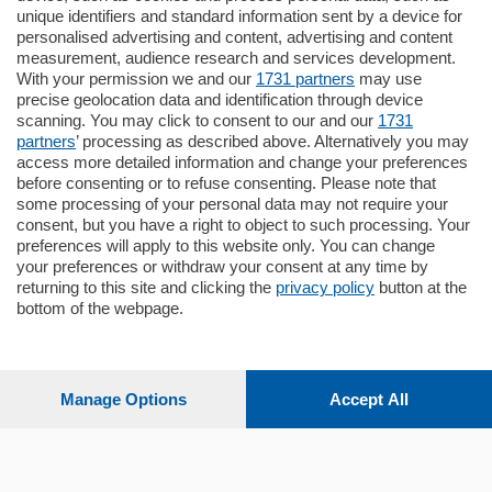
unique identifiers and standard information sent by a device for
Cernobbio - Como
personalised advertising and content, advertising and content
Appartamento
measurement, audience research and services development.
Situato nella tranquilla frazione di Piazza
With your permission we and our
1731 partners
may use
Santo Stefano, in un contesto riservato e a
precise geolocation data and identification through device
pochi minuti …
scanning. You may click to consent to our and our
1731
partners
’ processing as described above. Alternatively you may
mq.
80
access more detailed information and change your preferences
before consenting or to refuse consenting. Please note that
some processing of your personal data may not require your
consent, but you have a right to object to such processing. Your
preferences will apply to this website only. You can change
your preferences or withdraw your consent at any time by
returning to this site and clicking the
privacy policy
button at the
Sezioni
bottom of the webpage.
Settimanali
Manage Options
Accept All
Territorio