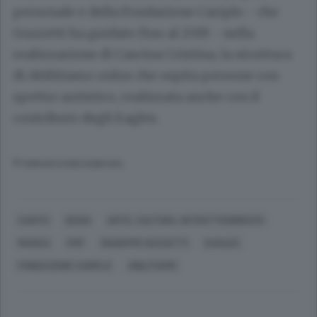
personale e della Fondazione Cariplo - che
Guzzetti ha guidato fino al 2019 - nella
realizzazione di Cascina Cristina, la struttura
di Abilitiamo onlus che ospita persone con
spettro autistico, realizzata anche con il
contributo degli Eagles.
© RIPRODUZIONE RISERVATA
CANTÙ
DESIO
ARTE, CULTURA, INTRATTENIMENTO
MUSICA
POP
GIUSEPPE GUZZETTI
EAGLES
FONDAZIONE CARIPLO
ABILITIAMO