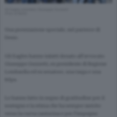
Gli Eagles premiano Giuseppe Guzzetti
(Foto di Butti)
Una premiazione speciale, nel parterre di
Desio.
Gli Eagles hanno infatti donato all’avvocato
Giuseppe Guzzetti, ex presidente di Regione
Lombardia ed ex senatore, una targa e una
felpa.
Lo hanno fatto in segno di gratitudine per il
sostegno e la stima che ha sempre nutrito
verso la curva canturina e per l’impegno