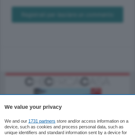
Registrati per lasciare un commento
We value your privacy
We and our
1731 partners
store and/or access information on a
770.000
€
device, such as cookies and process personal data, such as
unique identifiers and standard information sent by a device for