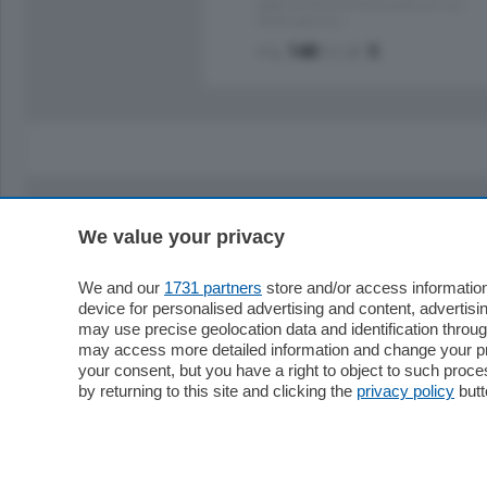
appartamento all'ultimo piano di uno
stabile signorile …
mq.
140
locali:
5
We value your privacy
Sezioni
Territor
Cronaca
Como
We and our
1731 partners
store and/or access information
device for personalised advertising and content, advert
Economia
Cintura
may use precise geolocation data and identification throu
Cultura e Spettacoli
Lago e val
may access more detailed information and change your pre
Sport
Cantù e M
your consent, but you have a right to object to such proc
Editoriali
Erba
by returning to this site and clicking the
privacy policy
butt
Podcast
Olgiate e 
Quatar Pass
Media Inglese
Sport