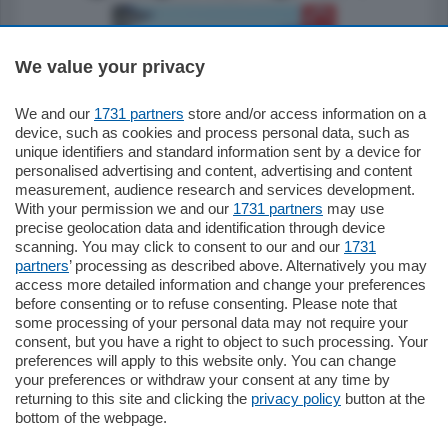
We value your privacy
We and our
1731 partners
store and/or access information on a
770.000
€
device, such as cookies and process personal data, such as
unique identifiers and standard information sent by a device for
Como - Como
personalised advertising and content, advertising and content
Plurilocale
measurement, audience research and services development.
in zona residenziale e tranquilla,
With your permission we and our
1731 partners
may use
proponiamo prestigioso e luminoso
precise geolocation data and identification through device
appartamento all'ultimo piano di uno
scanning. You may click to consent to our and our
1731
stabile signorile …
partners
’ processing as described above. Alternatively you may
mq.
140
locali:
5
access more detailed information and change your preferences
before consenting or to refuse consenting. Please note that
some processing of your personal data may not require your
consent, but you have a right to object to such processing. Your
preferences will apply to this website only. You can change
your preferences or withdraw your consent at any time by
returning to this site and clicking the
privacy policy
button at the
Sezioni
bottom of the webpage.