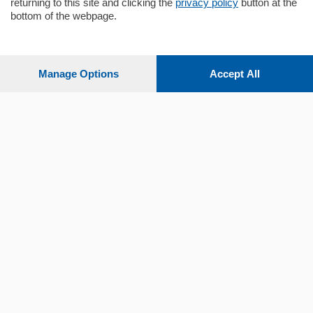
returning to this site and clicking the
privacy policy
button at the
Sezioni
bottom of the webpage.
Settimanali
Manage Options
Accept All
Territorio
Sport
Chi Siamo
Servizi
© COPYRIGHT 2026 - La Provincia di Como S.r.l. P. IVA