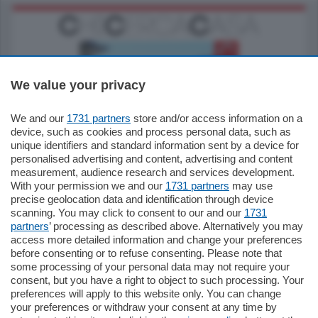
We value your privacy
We and our
1731 partners
store and/or access information on a
770.000
€
device, such as cookies and process personal data, such as
unique identifiers and standard information sent by a device for
Como - Como
personalised advertising and content, advertising and content
Plurilocale
measurement, audience research and services development.
in zona residenziale e tranquilla,
With your permission we and our
1731 partners
may use
proponiamo prestigioso e luminoso
precise geolocation data and identification through device
appartamento all'ultimo piano di uno
scanning. You may click to consent to our and our
1731
stabile signorile …
partners
’ processing as described above. Alternatively you may
mq.
140
locali:
5
access more detailed information and change your preferences
before consenting or to refuse consenting. Please note that
some processing of your personal data may not require your
consent, but you have a right to object to such processing. Your
preferences will apply to this website only. You can change
your preferences or withdraw your consent at any time by