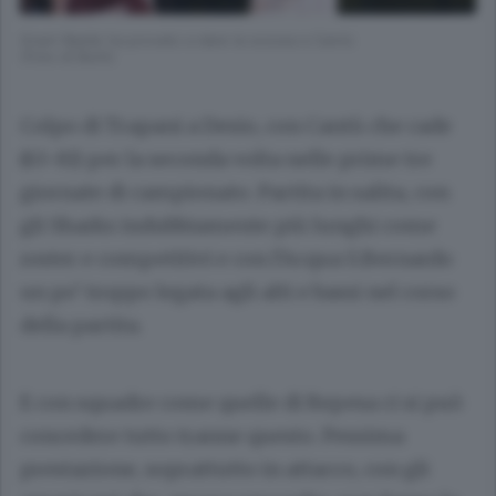
Grant Basile ha provato a dare la scossa a Cantù
(Foto di Butti)
Colpo di Trapani a Desio, con Cantù che cade
(63-81) per la seconda volta nelle prime tre
giornate di campionato. Partita in salita, con
gli Sharks indubbiamente più lunghi come
roster e competitivi e con l’Acqua S.Bernardo
un po’ troppo legata agli alti e bassi nel corso
della partita.
E con squadre come quelle di Repesa ci si può
concedere tutto tranne questo. Pessima
prestazione, soprattutto in attacco, con gli