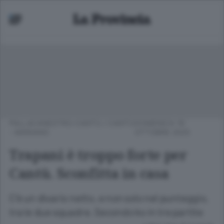
PALLACANESTRO CANTÙ
/
CANTÙ
DOMENICA 19
- MARIANO
OTTOBRE 2025
Trapani è troppo forte per
Cantù. Sconfitta in casa
C’è un divario netto, e non solo nel punteggio,
tra le due squadre. Secondo ko in tre partite