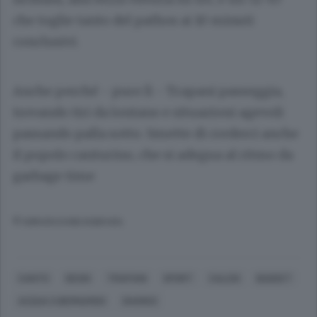
che toglie tanto del pathos ai 10 minuti
conclusivi.
Anche perché - pure lì - Trapani passeggia,
trovando tiri da lontano e situazioni agevoli
passando palla sotto. Smette di crederci anche
il popolo canturino, che si adegua al ritmo da
garbage time
© RIPRODUZIONE RISERVATA
CANTÙ
DESIO
TRAPANI
SPORT
CALCIO
BASKET
ACQUA S.BERNARDO
SHARKS