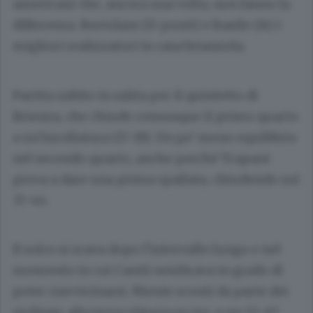
americani che, ancora una volta, non fanno la
differenza. Bortolani (15 punti) e Basile (14) i
migliori realizzatori in casa brianzola.
Partita subito in salita per il quintetto di
Brienza, che chiude comunque il primo quarto
a un’incollatura (17-19). Un po’ meno equilibrio
nel secondo quarto, anche perché Trapani
prova a dare una prima spallata, chiudendo sul
37-44.
Il solco si scava dopo l’intervallo lungo e nel
momento in cui Cantù sembrava in grado di
poter riavvicinarsi. Niente sconti da parte dei
siciliani, alla terza vittoria su tre, e un 52-67