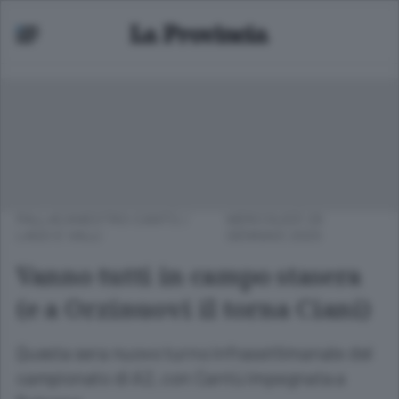
PALLACANESTRO CANTÙ
/
MERCOLEDÌ 29
LAGO E VALLI
GENNAIO 2025
Vanno tutti in campo stasera
(e a Orzinuovi il torna Ciani)
Questa sera nuovo turno infrasettimanale del
campionato di A2, con Cantù impegnata a