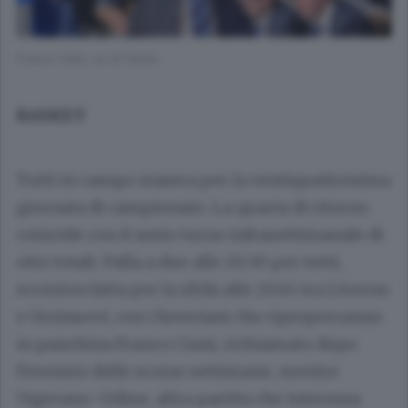
Franco Ciani, ex di Cantù
BASKET
Tutti in campo stasera per la ventiquattresima
giornata di campionato. La quarta di ritorno
coincide con il sesto turno infrasettimanale di
otto totali. Palla a due alle 20.30 per tutti,
eccezion fatta per la sfida alle 20.45 tra Livorno
e Orzinuovi, con i bresciani che riproporranno
in panchina Franco Ciani, richiamato dopo
l’esonero delle scorse settimane, mentre
Vigevano-Udine, altra partita che interessa