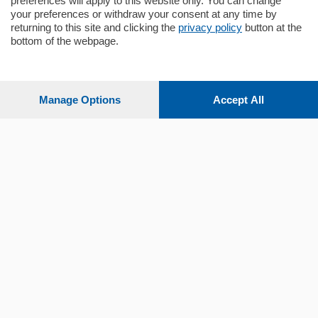
preferences will apply to this website only. You can change
your preferences or withdraw your consent at any time by
returning to this site and clicking the
privacy policy
button at the
Sezioni
bottom of the webpage.
Settimanali
Manage Options
Accept All
Territorio
Sport
Chi Siamo
Servizi