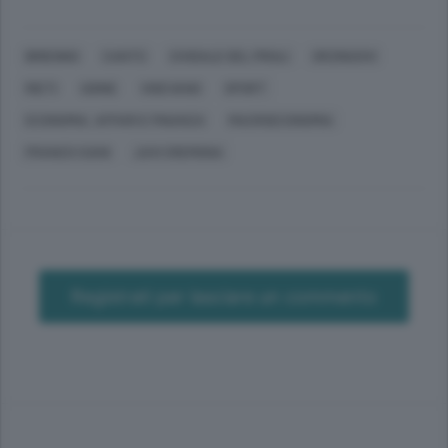
BRIENNO
CANTÙ
CIVIDALE DEL FRIULI
ORZINUOVI
RIETI
UDINE
VIGEVANO
SPORT
ECONOMIA, AFFARI E FINANZA
MACROECONOMIA
FRANCO CIANI
JUVI CREMONA
Registrati per lasciare un commento