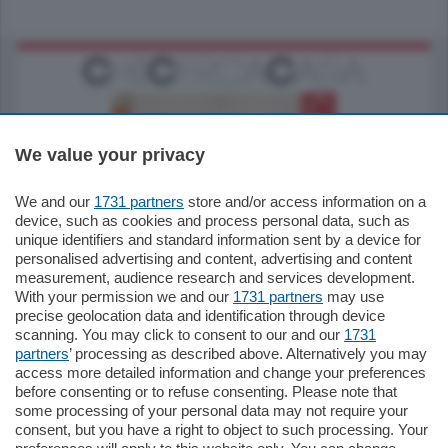
We value your privacy
We and our
1731 partners
store and/or access information on a
185.000
€
device, such as cookies and process personal data, such as
unique identifiers and standard information sent by a device for
Cernobbio - Como
personalised advertising and content, advertising and content
Appartamento
measurement, audience research and services development.
Situato nella tranquilla frazione di Piazza
With your permission we and our
1731 partners
may use
Santo Stefano, in un contesto riservato e a
precise geolocation data and identification through device
pochi minuti …
scanning. You may click to consent to our and our
1731
partners
’ processing as described above. Alternatively you may
mq.
80
access more detailed information and change your preferences
before consenting or to refuse consenting. Please note that
some processing of your personal data may not require your
consent, but you have a right to object to such processing. Your