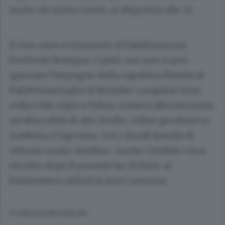
molto da vicino Cantù, si disputerà alle 21.
Il clou sarà ovviamente al PalaDozza per
Fortitudo Bologna-Cantù, ma non si può
ignorare l’impegno della capolista Rimini al
PalaPentassuglia di Brindisi: i pugliesi sono
reduci dal colpo a Udine, stasera affronteranno
un’altra sfida di alto livello. Udine giocherà in
trasferta a Vigevano, con i ducali freschi di
vittoria contro Avellino. Anche Cividale cerca
riscatto dopo il pesante ko di Rieti: al
PalaGesteco sfilerà la Juvi Cremona.
© RIPRODUZIONE RISERVATA