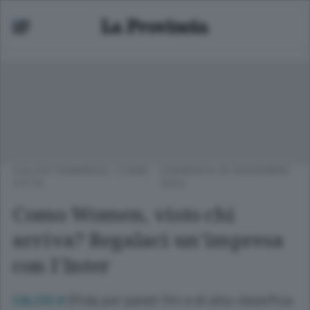
CALCIO FEMMINILE
/
COMO
DOMENICA 05 NOVEMBRE
CITTÀ
2023
Como Women, visto chi
arriva? Regalaci un’impresa
con l’Inter
Sfida per palati fini e di alta classifica
CALCIO A