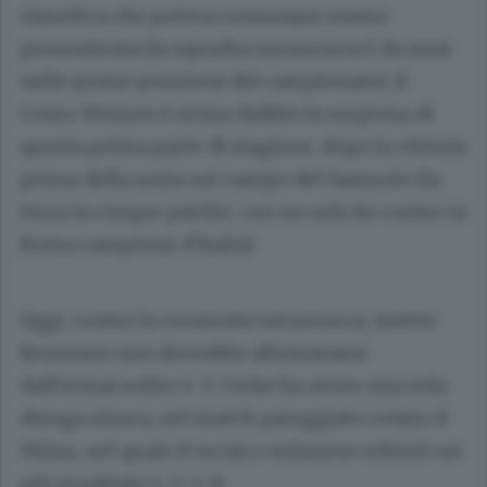
classifica che poteva comunque essere
pronosticata (la squadra nerazzurra è da anni
nelle prime posizioni del campionato), il
Como Women è senza dubbio la sorpresa di
questa prima parte di stagione, dopo la vittoria
prima della sosta sul campo del Sassuolo (la
terza in cinque partite, con un solo ko contro la
Roma campione d’Italia).
Oggi, contro la corazzata nerazzurra, mister
Bruzzano non dovrebbe allontanarsi
dall’ormai solito 4-3-3 (che ha avuto una sola
deroga sinora, nel match pareggiato contro il
Milan, nel quale il tecnico milanese schierò un
più prudente 4-2-3-1).