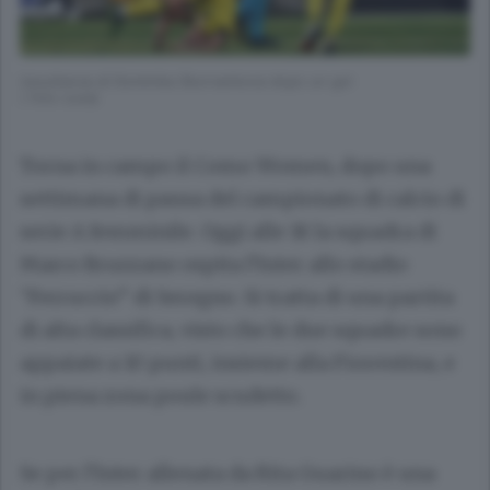
L’esultanza di Dominika Skorvankova dopo un gol
( foto cusa)
Torna in campo il Como Women, dopo una
settimana di pausa del campionato di calcio di
serie A femminile. Oggi alle 18 la squadra di
Marco Bruzzano ospita l’Inter allo stadio
“Ferruccio” di Seregno. Si tratta di una partita
di alta classifica, visto che le due squadre sono
appaiate a 10 punti, insieme alla Fiorentina, e
in piena zona poule scudetto.
Se per l’Inter allenata da Rita Guarino è una