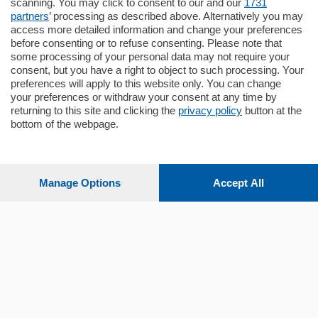
scanning. You may click to consent to our and our
1731
Quadrilocale …
partners
’ processing as described above. Alternatively you may
mq.
145
locali:
4
access more detailed information and change your preferences
before consenting or to refuse consenting. Please note that
some processing of your personal data may not require your
consent, but you have a right to object to such processing. Your
preferences will apply to this website only. You can change
your preferences or withdraw your consent at any time by
returning to this site and clicking the
privacy policy
button at the
Sezioni
bottom of the webpage.
Settimanali
Manage Options
Accept All
Territorio
Sport
Chi Siamo