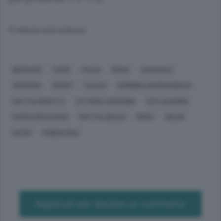
© RIPRODUZIONE RISERVATA
BERGAMO
COMO
ITALIA
ROMA
SASSUOLO
SEREGNO
SPORT
CALCIO
DOMINIKA SKORVANKOVA
MATTIA MOROTTI
VITTORIO CONSONNI
RITA GUARINO
MARCO BRUZZANO
MATTIA UBALDI
ROMA
MILAN
INTER
FIORENTINA
Registrati per lasciare un commento