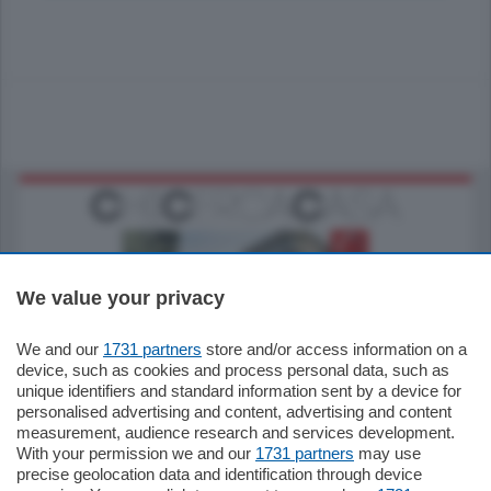
We value your privacy
We and our
1731 partners
store and/or access information on a
795.000
€
device, such as cookies and process personal data, such as
unique identifiers and standard information sent by a device for
Como - Como
personalised advertising and content, advertising and content
Quadrilocale
measurement, audience research and services development.
Zona Como Borghi. Nel complesso di
With your permission we and our
1731 partners
may use
nuova costruzione "JIULIUS" in Classe
precise geolocation data and identification through device
Energetica A2 proponiamo ampio