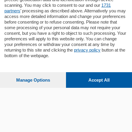
pochi minuti …
scanning. You may click to consent to our and our
1731
partners
’ processing as described above. Alternatively you may
mq.
80
access more detailed information and change your preferences
before consenting or to refuse consenting. Please note that
some processing of your personal data may not require your
consent, but you have a right to object to such processing. Your
preferences will apply to this website only. You can change
your preferences or withdraw your consent at any time by
returning to this site and clicking the
privacy policy
button at the
Sezioni
bottom of the webpage.
Settimanali
Manage Options
Accept All
Territorio
Sport
Chi Siamo