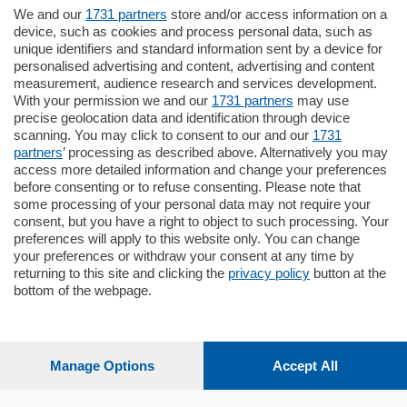
We and our
1731 partners
store and/or access information on a
185.000
€
device, such as cookies and process personal data, such as
unique identifiers and standard information sent by a device for
Cernobbio - Como
personalised advertising and content, advertising and content
Appartamento
measurement, audience research and services development.
Situato nella tranquilla frazione di Piazza
With your permission we and our
1731 partners
may use
Santo Stefano, in un contesto riservato e a
precise geolocation data and identification through device
pochi minuti …
scanning. You may click to consent to our and our
1731
partners
’ processing as described above. Alternatively you may
mq.
80
access more detailed information and change your preferences
before consenting or to refuse consenting. Please note that
some processing of your personal data may not require your
consent, but you have a right to object to such processing. Your
preferences will apply to this website only. You can change
your preferences or withdraw your consent at any time by
returning to this site and clicking the
privacy policy
button at the
Sezioni
bottom of the webpage.
Settimanali
Manage Options
Accept All
Territorio