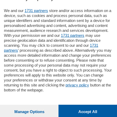
We and our
1731 partners
store and/or access information on a
795.000
€
device, such as cookies and process personal data, such as
unique identifiers and standard information sent by a device for
Como - Como
personalised advertising and content, advertising and content
Quadrilocale
measurement, audience research and services development.
Zona Como Borghi. Nel complesso di
With your permission we and our
1731 partners
may use
nuova costruzione "JIULIUS" in Classe
precise geolocation data and identification through device
Energetica A2 proponiamo ampio
scanning. You may click to consent to our and our
1731
Quadrilocale …
partners
’ processing as described above. Alternatively you may
mq.
145
locali:
4
access more detailed information and change your preferences
before consenting or to refuse consenting. Please note that
some processing of your personal data may not require your
consent, but you have a right to object to such processing. Your
preferences will apply to this website only. You can change
your preferences or withdraw your consent at any time by
returning to this site and clicking the
privacy policy
button at the
Sezioni
bottom of the webpage.
Settimanali
Manage Options
Accept All