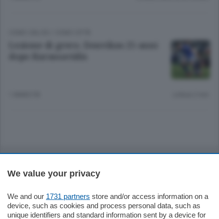
COMO CALCIO
/
COMO CITTÀ
Lezione di greco. Douvikas 25 anni
dopo Karassavidis
1 ANNO FA
Lettura 2 min.
Sezioni
We value your privacy
Settimanali
We and our
1731 partners
store and/or access information on a
device, such as cookies and process personal data, such as
Territorio
unique identifiers and standard information sent by a device for