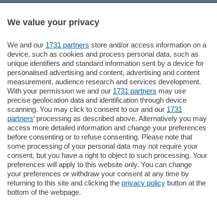
We value your privacy
We and our
1731 partners
store and/or access information on a
795.000
€
device, such as cookies and process personal data, such as
unique identifiers and standard information sent by a device for
Como - Como
personalised advertising and content, advertising and content
Quadrilocale
measurement, audience research and services development.
Zona Como Borghi. Nel complesso di
With your permission we and our
1731 partners
may use
nuova costruzione "JIULIUS" in Classe
precise geolocation data and identification through device
Energetica A2 proponiamo ampio
scanning. You may click to consent to our and our
1731
Quadrilocale …
partners
’ processing as described above. Alternatively you may
mq.
145
locali:
4
access more detailed information and change your preferences
before consenting or to refuse consenting. Please note that
some processing of your personal data may not require your
consent, but you have a right to object to such processing. Your
preferences will apply to this website only. You can change
your preferences or withdraw your consent at any time by
returning to this site and clicking the
privacy policy
button at the
Sezioni
bottom of the webpage.