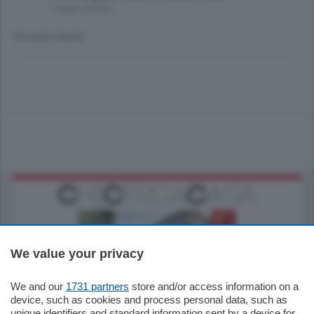
1 anno, 4 mesi
Tre pere ciaone.
We value your privacy
We and our
1731 partners
store and/or access information on a
795.000
€
device, such as cookies and process personal data, such as
unique identifiers and standard information sent by a device for