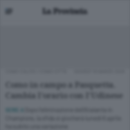
COMO CALCIO
/
COMO CITTÀ
GIOVEDÌ 19 MARZO 2026
Como in campo a Pasquetta.
Cambia l’orario con l’Udinese
Dopo l’eliminazione dell’Atalanta in
SERIE A
Champions, la sfida si giocherà lunedì 6 aprile
ha subito una variazione