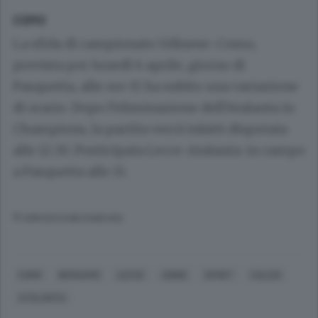
COMO
La sfida di campionato Udinese-Como,
prevista per lunedì 6 aprile, giorno di
Pasquetta, alle ore 15 ha subito una variazione
di orario. Dopo l’eliminazione dell’Atalanta in
Champions, la partita verrà infatti disputata
alle 12.30. Posticipata Lecce-Atalanta: in campo
a Pasquetta alle 15.
© RIPRODUZIONE RISERVATA
COMO
BERGAMO
LECCE
UDINE
SPORT
CALCIO
ATALANTA