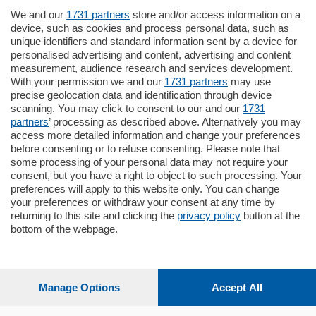
We and our
1731 partners
store and/or access information on a
185.000
€
device, such as cookies and process personal data, such as
unique identifiers and standard information sent by a device for
Cernobbio - Como
personalised advertising and content, advertising and content
Appartamento
measurement, audience research and services development.
Situato nella tranquilla frazione di Piazza
With your permission we and our
1731 partners
may use
Santo Stefano, in un contesto riservato e a
precise geolocation data and identification through device
pochi minuti …
scanning. You may click to consent to our and our
1731
partners
’ processing as described above. Alternatively you may
mq.
80
access more detailed information and change your preferences
before consenting or to refuse consenting. Please note that
some processing of your personal data may not require your
consent, but you have a right to object to such processing. Your
preferences will apply to this website only. You can change
your preferences or withdraw your consent at any time by
returning to this site and clicking the
privacy policy
button at the
Sezioni
bottom of the webpage.
Settimanali
Manage Options
Accept All
Territorio