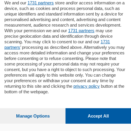
We and our
1731 partners
store and/or access information on a
770.000
€
device, such as cookies and process personal data, such as
unique identifiers and standard information sent by a device for
Como - Como
personalised advertising and content, advertising and content
Plurilocale
measurement, audience research and services development.
in zona residenziale e tranquilla,
With your permission we and our
1731 partners
may use
proponiamo prestigioso e luminoso
precise geolocation data and identification through device
appartamento all'ultimo piano di uno
scanning. You may click to consent to our and our
1731
stabile signorile …
partners
’ processing as described above. Alternatively you may
mq.
140
locali:
5
access more detailed information and change your preferences
before consenting or to refuse consenting. Please note that
some processing of your personal data may not require your
consent, but you have a right to object to such processing. Your
preferences will apply to this website only. You can change
your preferences or withdraw your consent at any time by
returning to this site and clicking the
privacy policy
button at the
Sezioni
bottom of the webpage.
Settimanali
Manage Options
Accept All
Territorio