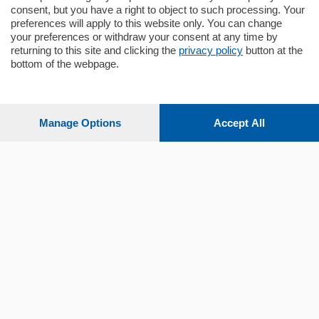
consent, but you have a right to object to such processing. Your
preferences will apply to this website only. You can change
your preferences or withdraw your consent at any time by
returning to this site and clicking the
privacy policy
button at the
Sezioni
bottom of the webpage.
Settimanali
Manage Options
Accept All
Territorio
Sport
Chi Siamo
Servizi