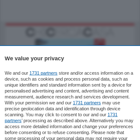
We value your privacy
We and our
1731 partners
store and/or access information on a
770.000
€
device, such as cookies and process personal data, such as
unique identifiers and standard information sent by a device for
Como - Como
personalised advertising and content, advertising and content
Plurilocale
measurement, audience research and services development.
in zona residenziale e tranquilla,
With your permission we and our
1731 partners
may use
proponiamo prestigioso e luminoso
precise geolocation data and identification through device
appartamento all'ultimo piano di uno
scanning. You may click to consent to our and our
1731
stabile signorile …
partners
’ processing as described above. Alternatively you may
mq.
140
locali:
5
access more detailed information and change your preferences
before consenting or to refuse consenting. Please note that
some processing of your personal data may not require your