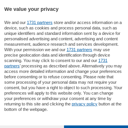
We value your privacy
We and our
1731 partners
store and/or access information on a
795.000
€
device, such as cookies and process personal data, such as
unique identifiers and standard information sent by a device for
Como - Como
personalised advertising and content, advertising and content
Quadrilocale
measurement, audience research and services development.
Zona Como Borghi. Nel complesso di
With your permission we and our
1731 partners
may use
nuova costruzione "JIULIUS" in Classe
precise geolocation data and identification through device
Energetica A2 proponiamo ampio
scanning. You may click to consent to our and our
1731
Quadrilocale …
partners
’ processing as described above. Alternatively you may
mq.
145
locali:
4
access more detailed information and change your preferences
before consenting or to refuse consenting. Please note that
some processing of your personal data may not require your
consent, but you have a right to object to such processing. Your
preferences will apply to this website only. You can change
your preferences or withdraw your consent at any time by
returning to this site and clicking the
privacy policy
button at the
Sezioni
bottom of the webpage.
Settimanali