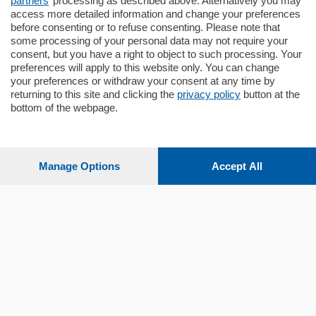
partners
’ processing as described above. Alternatively you may
mq.
140
locali:
5
access more detailed information and change your preferences
before consenting or to refuse consenting. Please note that
some processing of your personal data may not require your
consent, but you have a right to object to such processing. Your
preferences will apply to this website only. You can change
your preferences or withdraw your consent at any time by
returning to this site and clicking the
privacy policy
button at the
Sezioni
bottom of the webpage.
Settimanali
Manage Options
Accept All
Territorio
Sport
Chi Siamo
Servizi