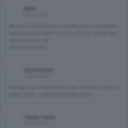
Mirek
2 anni, 5 mesi
Ma anche se non dovesse succedere, penso che saranno
comunque poche quelle che non si vincono, dipende dagli
episodi a favore o no.
Avanti il Como 1907
Gigi Ronchetti
2 anni, 5 mesi
Purtroppo non è matematica la cosa…speriamo e anch’io ci
voglio credere , il sogno della A dopo 20 anni
Claudio Piazza
2 anni, 5 mesi