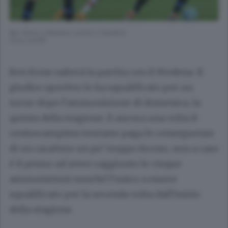
Ben Kone a Bolzano contro il Sudtirol
(Foto di ER)
Ben Kone salterà la partita con il Modena. Il
giudice sportivo lo ha squalificato per un
turno dopo l’ammonizione di domenica, la
quinta della stagione. E ancora una volta il
centrocampista ivoriano paga le conseguenze
di un carattere un po’ troppo focoso, non a caso
è il primo ad avere raggiunto le cinque
ammonizioni nonché l’unico a essere
squalificato per la seconda volta dall’inizio
della stagione.