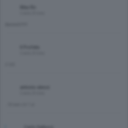
Mau Ro
2 anni, 8 mesi
Balotelli!!!!!!
Il Profeta
2 anni, 8 mesi
C.V.D.
antonio alessi
2 anni, 8 mesi
..10 non c'è 1 sì
Carlo Gallucci