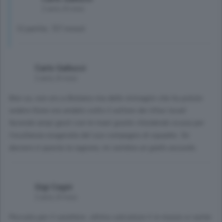
2 anni, 8 mesi
12 partite, 727 minuti
Carlo Gallucci
2 anni, 8 mesi
Non so, non ero a Bolzano ma dalle immagini che ho potuto
vedere Kone era andato sotto il settore dei tifosi locali
facendo ampi gesti con le mani giunte chiedendo scusa per
l'esultanza esagerata del suo compagno di squadra. Se
davvero è questa la ragione, mi sembra un giallo assurdo.
Gigi Cagni
2 anni, 8 mesi
Peccato.per il carattere..ottimo calciatore li in mezzo si sente