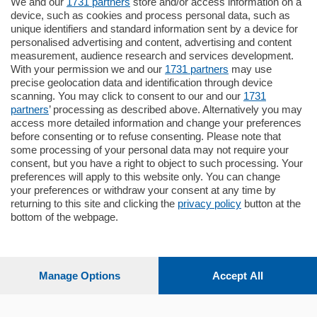
We and our
1731 partners
store and/or access information on a
185.000
€
device, such as cookies and process personal data, such as
unique identifiers and standard information sent by a device for
Cernobbio - Como
personalised advertising and content, advertising and content
Appartamento
measurement, audience research and services development.
Situato nella tranquilla frazione di Piazza
With your permission we and our
1731 partners
may use
Santo Stefano, in un contesto riservato e a
precise geolocation data and identification through device
pochi minuti …
scanning. You may click to consent to our and our
1731
partners
’ processing as described above. Alternatively you may
mq.
80
access more detailed information and change your preferences
before consenting or to refuse consenting. Please note that
some processing of your personal data may not require your
consent, but you have a right to object to such processing. Your
preferences will apply to this website only. You can change
your preferences or withdraw your consent at any time by
returning to this site and clicking the
privacy policy
button at the
bottom of the webpage.
Sezioni
Settimanali
Manage Options
Accept All
Territorio