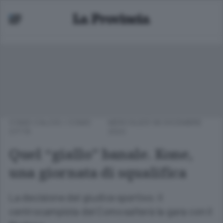
COMO CALCIO
/
COMO
MERCOLEDÌ 06 DICEMBRE
CITTÀ
2023
Quel “giallo” banale. Kone,
una giornata di squalifica
La decisione del giudice sportivo: il
centrocampista del Como salterà la gara con il