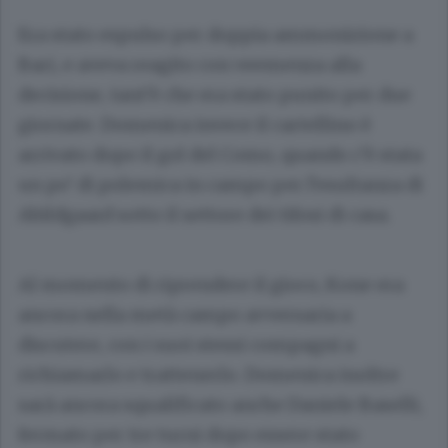
Era stato espulso per doppia ammonizione a
Bari, e aveva reagito con veemenza alla
decisione, tant’è che era stato punito per due
giornate. Domenica invece il cartellino è
arrivato dopo il gol del Como, quando c’è stata
un po’ di polemica in campo per l’esultanza di
Abildgaard sotto il settore dei tifosi di casa.
Al momento di riprendere il gioco, Kone era
ancora nella metà campo avversaria a
discutere, con i suoi stessi compagni a
richiamarlo e trattenerlo. Domenica inoltre
sarà ancora squalificato anche Daniele Baselli,
fermato per tre turni dopo essere stato