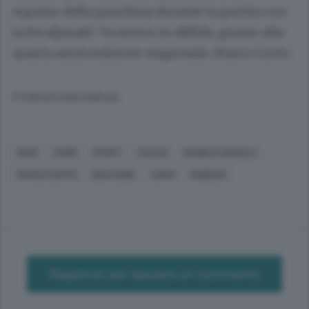
espulso dalla panchina durante la partita con
la Feralpisalò. Va invece in diffida, giunto alla
quarta ammonizione stagionale, Marco Curto.
© RIPRODUZIONE RISERVATA
BARI
COMO
SPORT
CALCIO
DANIELE BASELLI
MARCO CURTO
BEN KONE
COMO
MODENA
Registrati per lasciare un commento