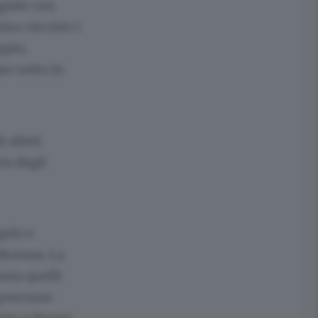
ggiate con
mo circuito i
ppio,
re sotto lo
i atleti
via degli
gelo e
 Brenna. La
ssia quelli
 percorso