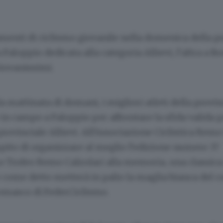
enti di ciclismo giovanile nella domenica della pr
 Faloppio dedicata alla categoria Allievi, l’altra a B
Giovanissimi.
a mattinata di domani, i migliori atleti della provi
n campo a Faloppio per affrontare la sfida valida pe
ovinciale Allievi. All’Associazione Ciclistica Remo 
ompito di organizzare al meglio l’edizione numero 37
 Trofeo Remo Calzolari alla memoria, una classica 
 come detto metterà in palio la maglia bianca del 
comasco di FederCiclismo.