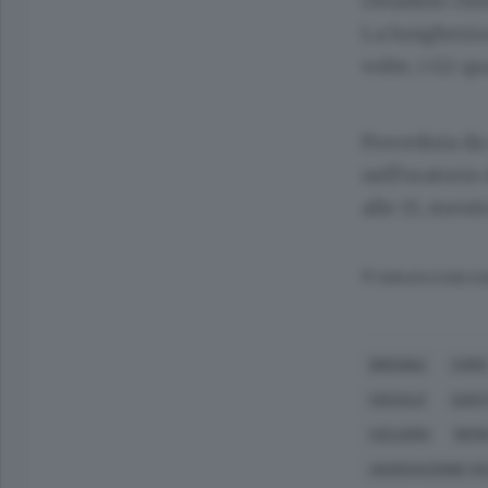
cittadino chi
La lunghezza 
volte, i G2 qua
Preceduta da 
nell’oratorio 
alle 15, mentr
© RIPRODUZIONE RI
BRENNA
COMO
SOCIALE
QUES
CICLISMO
REMO
ASSOCIAZIONE CI