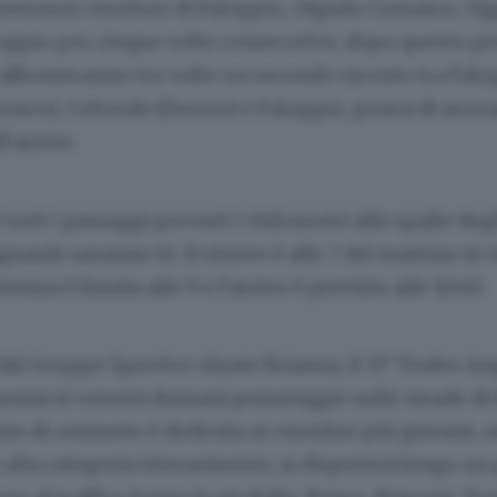
averserà i territori di Faloppio, Olgiate Comasco, U
ppio per cinque volte consecutive; dopo questo pri
affronteranno tre volte un secondo circuito tra Falo
onico), Colverde (Drezzo) e Faloppio, prima di arriva
l’arrivo.
tutti i passaggi previsti i chilometri alle spalle degl
aguardo saranno 61. Il ritrovo è alle 7 del mattino in 
tenza è fissata alle 9 e l’arrivo è previsto alle 10.40.
al Gruppo Sportivo Alzate Brianza, il 13° Trofeo An
onni si correrà domani pomeriggio sulle strade di
me di consueto è dedicata ai corridori più giovani, o
alla categoria Giovanissimi, si disputerà lungo un