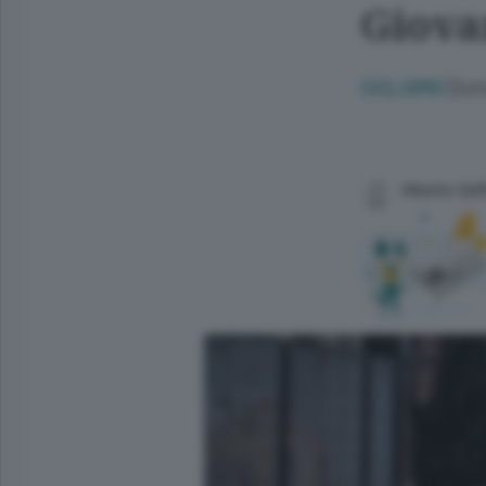
Giova
Doma
CICLISMO
Alberto Gaff