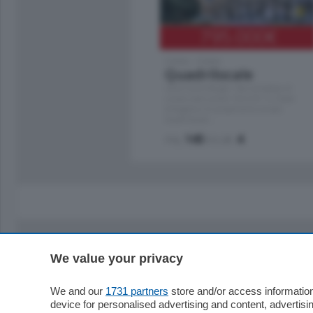
795.000
€
Como - Como
Quadrilocale
Zona Como Borghi. Nel complesso di
nuova costruzione "JIULIUS" in Classe
Energetica A2 proponiamo ampio
Quadrilocale …
mq.
145
locali:
4
We value your privacy
Sezioni
Territor
Cronaca
Como
We and our
1731 partners
store and/or access information
device for personalised advertising and content, advert
Economia
Cintura