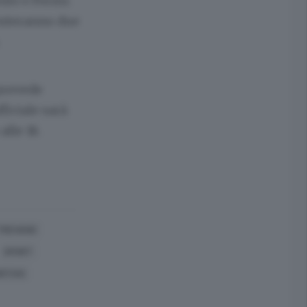
ento e Fermi.
ronteranno due
 prevede
fficiale sarà
alle 18.
 TREVANO
SPORT
RTIVO