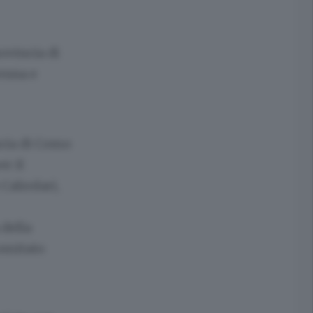
ovincia di
renna e
ncia di Como
r il
Calzolari,
della
comitato