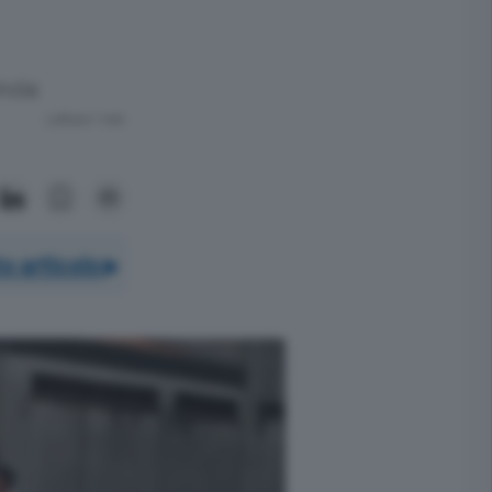
ncia
Lettura 1 min.
o articolo