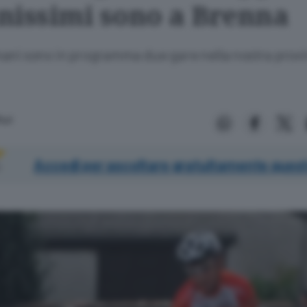
nissimi sono a Brenna
ni sono in programma due gare nella nostra provi
uri
Accedi per ascoltare gratuitamente quest