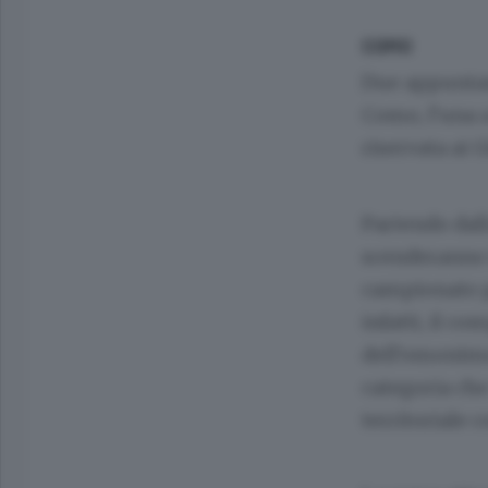
COMO
Due appuntam
Como, l’una a
riservata ai 
Partendo dall
scenderanno i
campionato pr
infatti, il c
dell’omonimo
categoria che
territoriale 