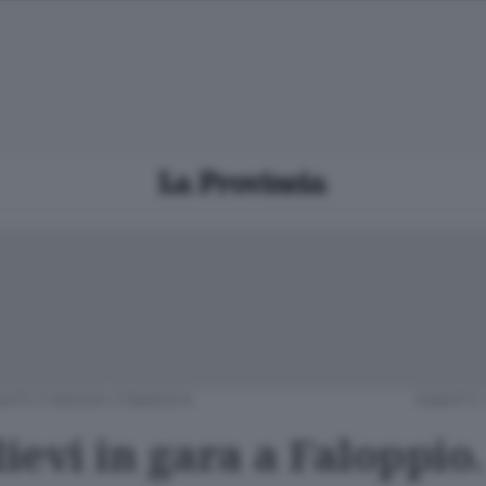
IATE E BASSA COMASCA
SABATO 
lievi in gara a Faloppio.