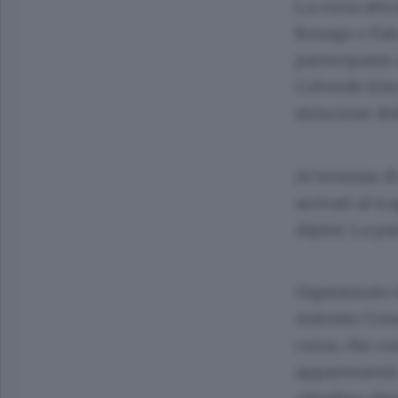
La corsa attr
Ronago e Falo
partecipanti 
Colverde (Gir
striscione del
Al termine di 
arrivati al tr
Alpini. La par
Organizzato d
Antonio Cons
corsa, che co
appartenenti 