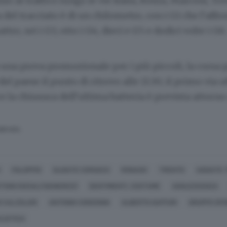
uso al traffico lungo le vie Italia, Roma, Marconi, Tr
del tracciato è di un chilometro, con i G1 che l’aff
ttro, sei i G3, otto i G4, dieci e G5 e dodici volte i G6.
una prova promozionale per i più piccoli, la corsa
del paese il punto di ritrovo alle 13.30; il primo via u
e la chiusura dell’ultima batteria è prevista attorno 
SERVATA
FALOPPIO
OLGIATE COMASCO
RONAGO
TRENTO
UGGIATE
TIONI SOCIALI (GENERICO)
SENTIMENTI, COSTUME
ADOLESCENZA
 CALZOLARI
ANTONIO CONSONNI
ALBERTO GAFFURI
GRUPPO SPO
CLISTICA