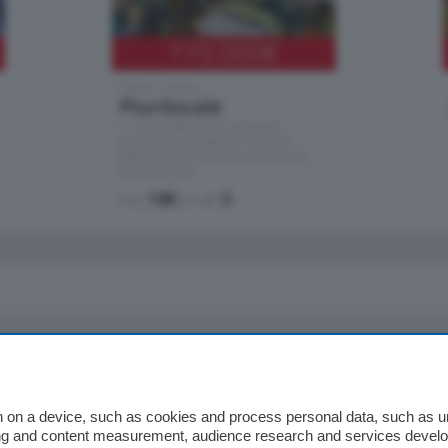
770.000
€
Como - Como
Plurilocale
in zona residenziale e tranquilla,
proponiamo prestigioso e luminoso
appartamento all'ultimo piano di uno
stabile signorile …
mq.
140
locali:
5
io
Chi Siamo
Redazione
 on a device, such as cookies and process personal data, such as uni
ising and content measurement, audience research and services deve
Editore