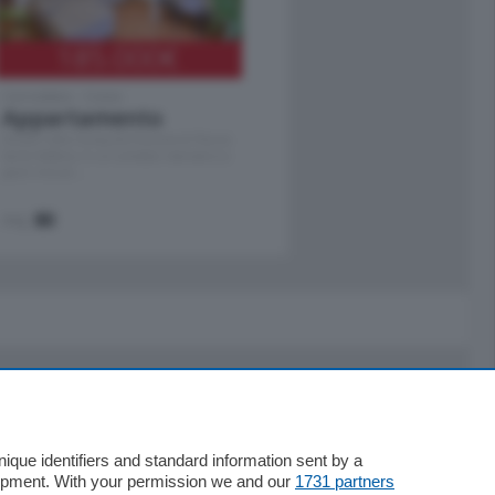
185.000
€
Cernobbio - Como
Appartamento
Situato nella tranquilla frazione di Piazza
Santo Stefano, in un contesto riservato e a
pochi minuti …
mq.
80
Servizi
Necrologie
que identifiers and standard information sent by a
lopment. With your permission we and our
1731 partners
Pubblicità