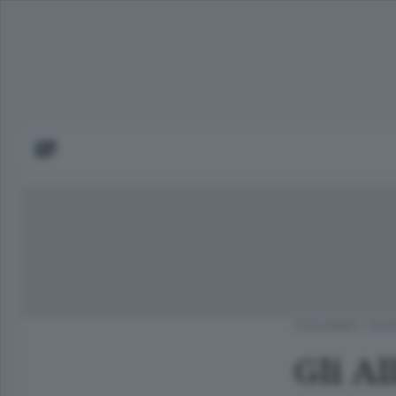
CICLISMO
/
OLG
Gli Al