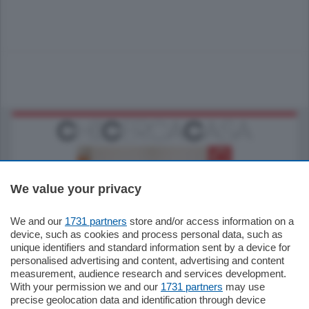
We value your privacy
We and our
1731 partners
store and/or access information on a
185.000
€
device, such as cookies and process personal data, such as
unique identifiers and standard information sent by a device for
Cernobbio - Como
personalised advertising and content, advertising and content
Appartamento
measurement, audience research and services development.
Situato nella tranquilla frazione di Piazza
With your permission we and our
1731 partners
may use
Santo Stefano, in un contesto riservato e a
precise geolocation data and identification through device
pochi minuti …