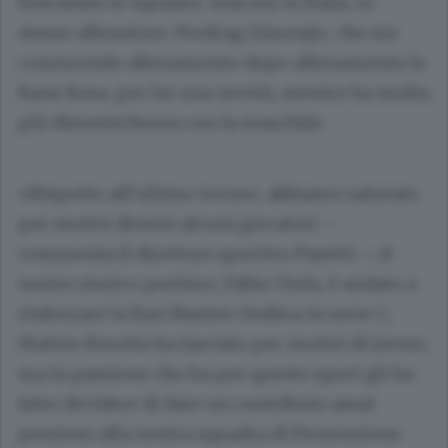
Entrambe le squadre, unicum in Italia, lo
stesso allenatore: Predrag Zimonjic, che sta
conoscendo allenamento dopo allenamento le
Rane Rosa, per lui una novità, mentre ha molta
più dimestichezza con la maschile.
«Rispetto all’ultimo torneo, abbiamo salutato
per motivi diversi alcuni giocatori –
commenta il direttore sportivo Pasetti –; il
nostro storico portiere, Fabio Viola, è andato a
rinforzare la Rari Nantes Orobica in serie C,
Matteo Beretta ha lasciato per motivi di lavoro,
ma la passione che ha per questo sport gli ha
fatto decidere di dare un contributo assai
prezioso alla nostra squadra di Promozione.