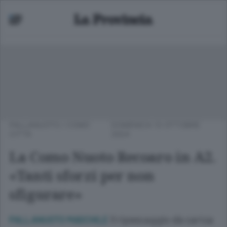
PALLANUOTO
/
COMO
DOMENICA 13 OTTOBRE
CITTÀ
2024
La Como Nuoto Recoaro in A2.
«Tanti sforzi per non
sfigurare»
Il ripescaggio dà carica
PALLANUOTO MASCHILE