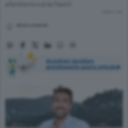
all’ambiente e al ds Pasetti
Lettura 1 min.
alberto arnaboldi
Accedi per ascoltare
gratuitamente questo articolo