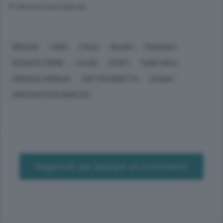
© RIPRODUZIONE RISERVATA
BRESCIA
COMO
ITALIA
MILANO
PIACENZA
RECOARO TERME
CALCIO
SPORT
FABIO VIOLA
PREDRAG ZIMONJIC
MATTEO BERETTA
DI GIOIA
DEMOCRATICI DI SINISTRA
Registrati per lasciare un commento