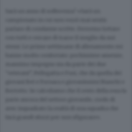
Sarà un anno di sofferenza? «Sarà un
campionato in cui non vorrò mai sentir
parlare di condanne scritte. Dovremo lottare
con tutti e cercare di trarre il meglio da noi
stessi. Le prime settimane di allenamento mi
hanno molto confortato: pochissime assenze,
massimo impegno sia da parte dei due
“veterani”, Pellegatta e Fusi, che da quella dei
giovani Bet e Fornara e giovanissimi Bianchi e
Bertotto. Se calcoliamo che il resto della rosa fa
parte ancora del settore giovanile, credo di
aver inquadrato la realtà di una squadra che
farà grandi sforzi per non sfigurare».