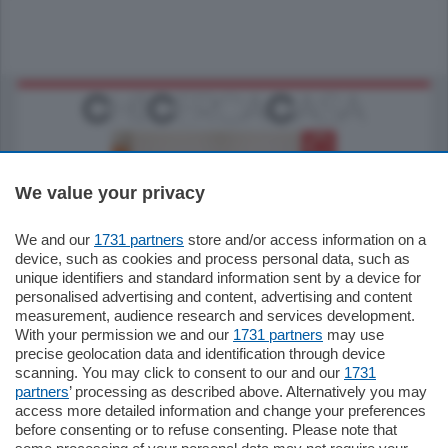
We value your privacy
We and our
1731 partners
store and/or access information on a
185.000
€
device, such as cookies and process personal data, such as
unique identifiers and standard information sent by a device for
Cernobbio - Como
personalised advertising and content, advertising and content
Appartamento
measurement, audience research and services development.
Situato nella tranquilla frazione di Piazza
With your permission we and our
1731 partners
may use
Santo Stefano, in un contesto riservato e a
precise geolocation data and identification through device
pochi minuti …
scanning. You may click to consent to our and our
1731
partners
’ processing as described above. Alternatively you may
mq.
80
access more detailed information and change your preferences
before consenting or to refuse consenting. Please note that