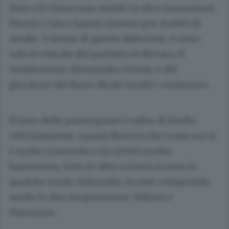
Bini e Di Gioia sono andati in altre formazioni,
Pisoni e Vasco hanno smesso per motivi di
studio. A fronte di queste defezioni, ci sono
solo le entrate del portiere ex Novara, il
ventitreenne Alessandro Givoni, e del
giocatore del Busto Noah Giudici, ventenne».
Il lotto delle partecipanti è salito di livello.
«Decisamente, a parte Brescia che come noi si
è molto rinnovata e ha un’età media
bassissima, tutte le altre società si sono in
qualche modo rinforzate, in esse comprendo
anche le due neopromosse, Milano e
Piacenza».