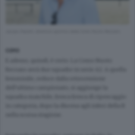
Jacopo Pasetti, direttore sportivo della Como Nuoto Recoaro
COMO
E adesso, quindi, è certo. La Como Nuoto
Recoaro avrà due squadre in serie A2. A quella
femminile, reduce dalla retrocessione
dell’ultimo campionato, si aggiunge la
squadra maschile, fresca fresca di ripescaggio
in categoria, dopo la discesa agli inferi della B
nella scorsa stagione.