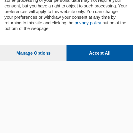
some processing of your personal data may not require your
consent, but you have a right to object to such processing. Your
preferences will apply to this website only. You can change
your preferences or withdraw your consent at any time by
returning to this site and clicking the
privacy policy
button at the
Sezioni
bottom of the webpage.
Settimanali
Manage Options
Accept All
Territorio
Sport
Chi Siamo
Servizi