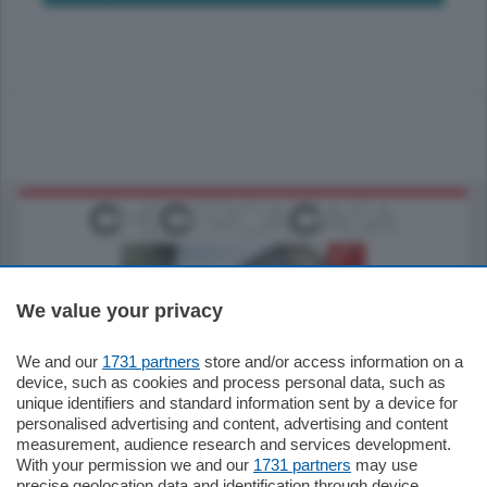
We value your privacy
We and our
1731 partners
store and/or access information on a
795.000
€
device, such as cookies and process personal data, such as
unique identifiers and standard information sent by a device for
Como - Como
personalised advertising and content, advertising and content
Quadrilocale
measurement, audience research and services development.
Zona Como Borghi. Nel complesso di
With your permission we and our
1731 partners
may use
nuova costruzione "JIULIUS" in Classe
precise geolocation data and identification through device