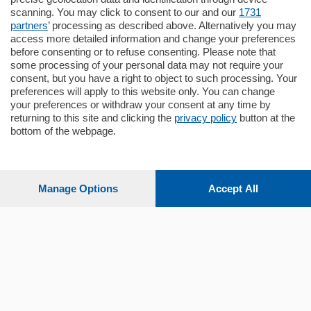
Energetica A2 proponiamo ampio
scanning. You may click to consent to our and our
1731
Quadrilocale …
partners
’ processing as described above. Alternatively you may
mq.
145
locali:
4
access more detailed information and change your preferences
before consenting or to refuse consenting. Please note that
some processing of your personal data may not require your
consent, but you have a right to object to such processing. Your
preferences will apply to this website only. You can change
your preferences or withdraw your consent at any time by
returning to this site and clicking the
privacy policy
button at the
Sezioni
bottom of the webpage.
Settimanali
Manage Options
Accept All
Territorio
Sport
Chi Siamo