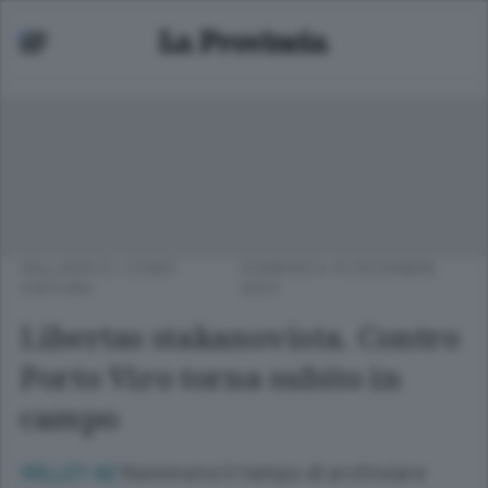
PALLAVOLO
/
COMO
DOMENICA 10 DICEMBRE
CINTURA
2023
Libertas stakanovista. Contro
Porto Viro torna subito in
campo
Nemmeno il tempo di archiviare
VOLLEY A2