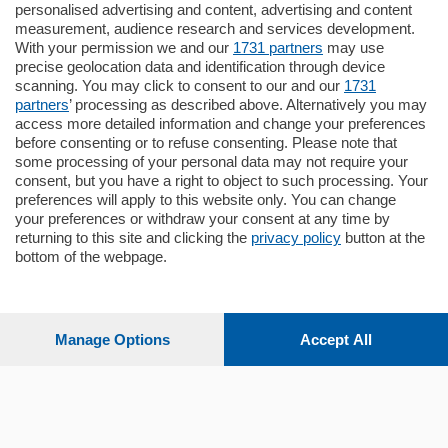
Como - Como
personalised advertising and content, advertising and content
Quadrilocale
measurement, audience research and services development.
Zona Como Borghi. Nel complesso di
With your permission we and our
1731 partners
may use
nuova costruzione "JIULIUS" in Classe
precise geolocation data and identification through device
Energetica A2 proponiamo ampio
scanning. You may click to consent to our and our
1731
Quadrilocale …
partners
’ processing as described above. Alternatively you may
mq.
145
locali:
4
access more detailed information and change your preferences
before consenting or to refuse consenting. Please note that
some processing of your personal data may not require your
consent, but you have a right to object to such processing. Your
preferences will apply to this website only. You can change
your preferences or withdraw your consent at any time by
returning to this site and clicking the
privacy policy
button at the
Sezioni
bottom of the webpage.
Settimanali
Manage Options
Accept All
Territorio
Sport