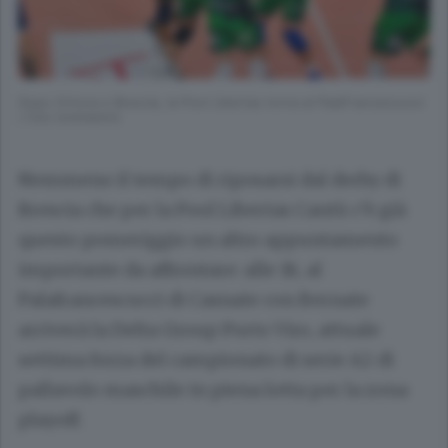
Dopo Ortona e Brescia, la Pool Libertas torna al PalaFrancescucci
( foto Iommarini)
Nemmeno il tempo di riposarsi dal derby di
Brescia che per la Pool Libertas Cantù c’è già
questo pomeriggio un altro appuntamento
importante da affrontare: alle 18, al
Palafrancescucci di Casnate con Bernate
arriverà la Delta Group Porto Viro, attuale
settima forza del campionato di serie A2 di
pallavolo maschile in piena lotta per la zona
playoff.