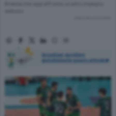
Brescia che oggi affronta un altro impegno
delicato
Lettura meno di un minuto.
Accedi per ascoltare
gratuitamente questo articolo