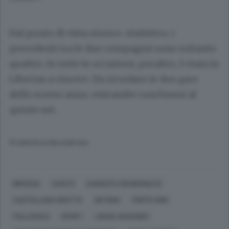
Dal punto di vista storico-statistico, i
precedenti tra le due compagini sono soltanto
quattro. In tutte le occasioni, peraltro, è stata la
Libertas a vincere. Da ricordare le due gare
dello scorso anno, entrambe conclusesi al
quinto set.
© RIPRODUZIONE RISERVATA
BRESCIA
CANTÙ
CASNATE CON BERNATE
CASTELLANA GROTTE
ORTONA
PORTO VIRO
PALLAVOLO
SPORT
JONAS AGUENIER