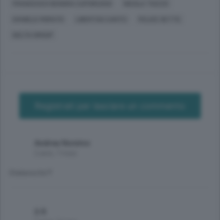
FRANCESCO DENORA CAPORUSSO
NICOLA TIOZZO
DANIELE MORATO
LIBERTAS CANTÙ
FELICE SETTE
DELTA GROUP
Registrati per lasciare un commento
Andrea Nonimo
2 anni, 7 mesi
Stakanoche?!
S R