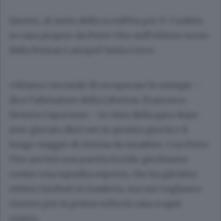
Questo, al netto della sconfitta per 0-3 subita
in casa proprio da Porto Viro nell’ultimo turno
dalla Kemas Lamipel Santa Croce.
«Stiamo cercando di recuperare le energie –
dice l’allenatore della Libertas, Francesco
Denora Caporusso - in vista della gara dopo
aver giocato dieci set in quattro giorni e il
lungo viaggio di Ortona da smaltire. Con Porto
Viro servirà una partita lucida: giochiamo
contro una squadra esperta, che ha già fatto
ottimi risultati in trasferta, ma noi vogliamo
vincere per la prima volta in casa a ogni
costo».