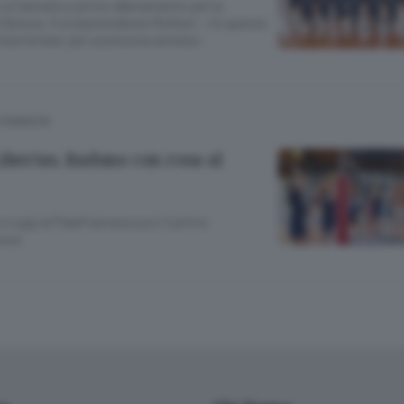
a Casnate e primo allenamento per la
Denora. Il vicepresidente Molteni: «In queste
are le basi per una buona annata»
 COMASCA
ibertas. Raduno con rosa al
e oggi al PalaFrancescucci il primo
nora