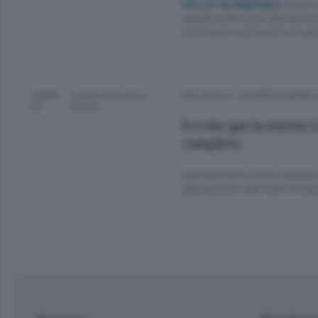
Raduno 
VOLLEY A2 MASCHILE
squadra del nuovo allenatore 
settimane cercheremo di gett
3 ANNI
Lettura meno di un
PALLAVOLO
/
OLGIATE E BASSA
FA
minuto.
Eccola qui la nuova L
completo
Stamattina le visite mediche 
allenamento agli ordini di De