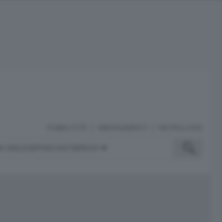
PUBBLICITÀ
ABBONAMENTI
NECROLOGIE
A INGLESE
PODCAST
SERVIZI
ubblicità
iù letti