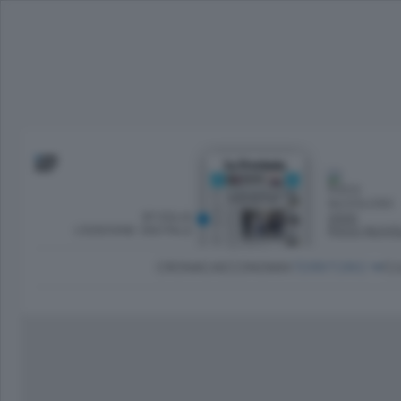
SFOGLIA
OGGI
L’EDIZIONE DIGITALE
POCO NUVO
CRONACA
ECONOMIA
TERRITORIO
CU
Dirette Calcio Como
L'Ordine
Como
Notizie Calcio Como
Diogene
Lago e valli