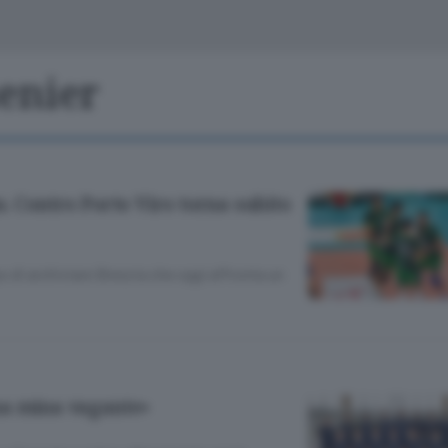
Classifiche
Olgiate e bassa
Le aziende comunicano
S
Podcast
uenier
ChiCercaCasa
A
Meteo
S
. Contro Porto Viro torna subito
Dossier
di archiviare Brescia che oggi affronta un
na mina vagante»