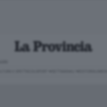
LOSO
LTURA E SPETTACOLI
SPORT
SETTIMANALI
EDITORIALI
MEDI
Classifica Serie B
Imprese & Lavoro
Cintura
Necrologie
P
Classifica Serie A
Salute & Benessere
Cantù e Mariano
Abbonamenti
P