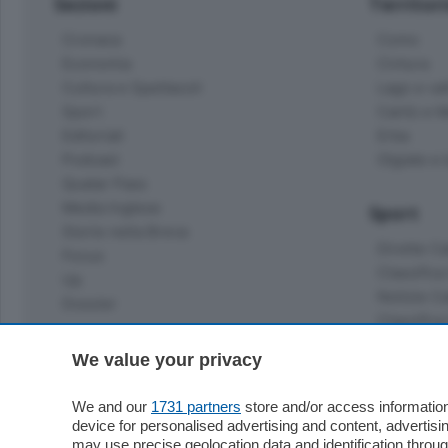
Sezioni
Territor
Cronaca
Como
Economia
Cintura
Cultura e Spettacoli
Lago e val
Sport
Cantù e M
Editoriali
Erba
Podcast
Olgiate e 
Quatar Pass
Media Inglese
Sport
Storie nella Breva
Dirette C
Focus
Classifica
Up
Notizie C
Dossier
Classifica
Classifica
Settimanali
We value your privacy
Classifich
L'Ordine
We and our
1731 partners
store and/or access information
Imprese & Lavoro
device for personalised advertising and content, advert
Diogene
may use precise geolocation data and identification throu