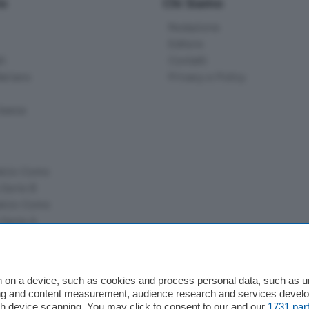
io
Chi Siamo
Redazione
Editore
li
Contatti
ariano
Privacy e Policy
bassa
alcio Como
 Serie B
alcio Como
 Serie A
 Serie A Femminile
e
 on a device, such as cookies and process personal data, such as uni
ising and content measurement, audience research and services deve
gh device scanning. You may click to consent to our and our
1731 par