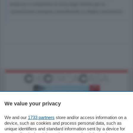
andasse a completare la lista degli italiani per la
competizione europea considerando la doppia nazionalità
We value your privacy
We and our
1733 partners
store and/or access information on a
770.000
€
device, such as cookies and process personal data, such as
unique identifiers and standard information sent by a device for