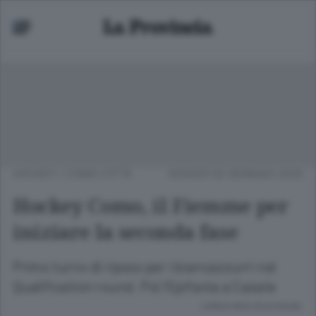
HOCKEY
/
COMO CITTÀ
GIOVEDÌ 02 GENNAIO 2025
Hockey Como, il Fiemme per
iniziare la seconda fase
Primo turno di riposo per i biancazzurri nel
Qualification round. Poi l’Epifania a Casate
Lettura meno di un minuto.