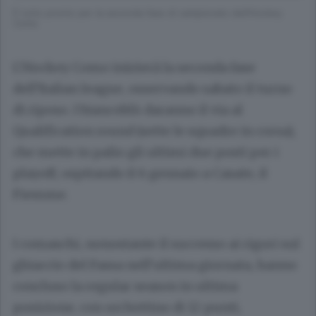
È tutto pronto per la seconda fase di campionato dell’Hockey
Como
L’Hockey Como inizierà la seconda fase
dell’Italian league, osservando sabato il turno
di riposo. I biancoblù daranno il via al
Qualification round (sette le squadre in corsa),
che mette in palio gli ultimi due posti per i
playoff, ospitando il 6 gennaio a Casate, il
Fiemme.
I comaschi, nonostante il successo ai rigori sul
ghiaccio del Fassa nell’ultima giornata, hanno
concluso la regular season in ultima
posizione, con un bottino di 12 punti,