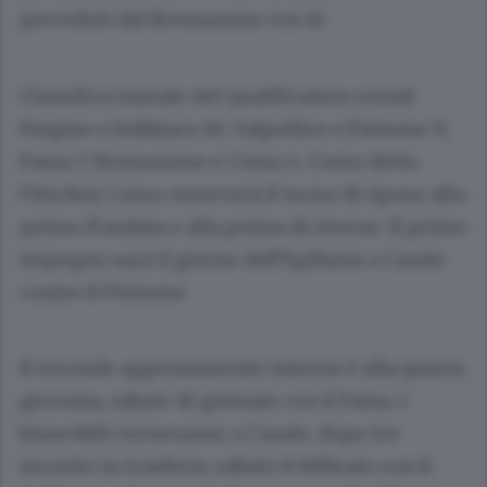
preceduti dal Bressanone con 14.
Classifica iniziale del Qualification round:
Pergine e Dobbiaco 10; Valpellice e Fiemme 9;
Fassa 7; Bressanone e Como 4. Come detto
l’Hockey Como osserverà il turno di riposo alla
prima d’andata e alla prima di ritorno. Il primo
impegno sarà il giorno dell’Epifania a Casate
contro il Fiemme.
Il secondo appuntamento interno è alla quarta
giornata, sabato 18 gennaio con il Fassa. I
biancoblù torneranno a Casate, dopo tre
incontri in trasferta, sabato 8 febbraio con il