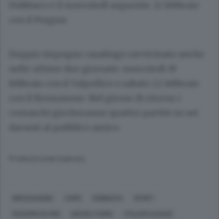
Dobbiaco e il mercoledì seguente, 12 febbraio
con il Pergine.
Doppio impegno casalingo ravvicinato anche
nelle ultime due giornate: mercoledì 19
febbraio con il Valpellice e sabato 22 febbraio
con il Bressanone. Nel girone di ritorno i
comaschi giocheranno quattro partite su sei
davanti al pubblico amico.
© RIPRODUZIONE RISERVATA
BRESSANONE
COMO
DOBBIACO
SPORT
MASSIMO DA RIN
HOCKEY COMO
ITALIAN LEAGUE