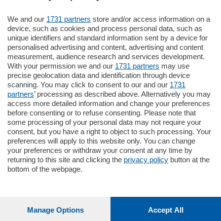
We and our
1731 partners
store and/or access information on a
185.000
€
device, such as cookies and process personal data, such as
unique identifiers and standard information sent by a device for
Cernobbio - Como
personalised advertising and content, advertising and content
Appartamento
measurement, audience research and services development.
Situato nella tranquilla frazione di Piazza
With your permission we and our
1731 partners
may use
Santo Stefano, in un contesto riservato e a
precise geolocation data and identification through device
pochi minuti …
scanning. You may click to consent to our and our
1731
partners
’ processing as described above. Alternatively you may
mq.
80
access more detailed information and change your preferences
before consenting or to refuse consenting. Please note that
some processing of your personal data may not require your
consent, but you have a right to object to such processing. Your
preferences will apply to this website only. You can change
your preferences or withdraw your consent at any time by
returning to this site and clicking the
privacy policy
button at the
bottom of the webpage.
Sezioni
Settimanali
Manage Options
Accept All