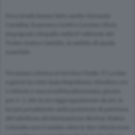
Poca strada hanno fatto anche Giovanni
Cavadini, Francesco Crotti e Lorenzo Muzi,
a
impegnati a Rapallo nella 6
edizione del
Trofeo Antico Castello, in ambito di spada
maschile.
Torniamo a Roma ai tricolori Under 17. La fase
a gironi ha visto Isaia Napolitano chiudere con
4 vittorie e una sconfitta (sfortunata, giunta
per 4-5, che in un raggruppamento da sei, lo
ha poi penalizzato nella posizione di partenza
del tabellone ad eliminazione diretta). Mattia
Colombo non è andato oltre le due vittorie (con