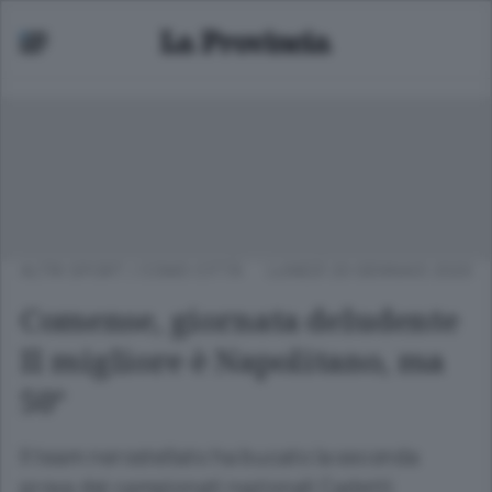
ALTRI SPORT
/
COMO CITTÀ
LUNEDÌ 20 GENNAIO 2020
Comense, giornata deludente
Il migliore è Napolitano, ma
50°
Il team nerostellato ha bucato la seconda
prova dei campionati nazionali Cadetti