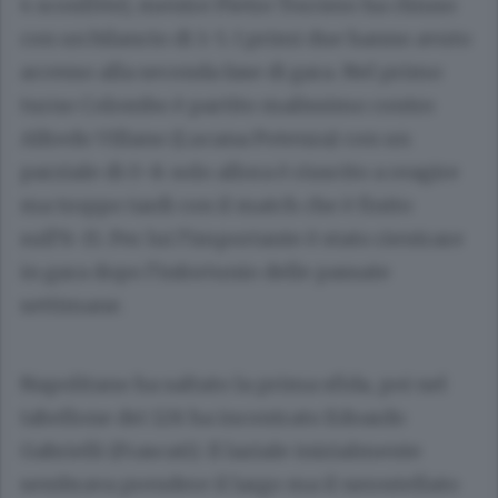
4 sconfitte), mentre Pietro Torriero ha chiuso
con un bilancio di 1-5. I primi due hanno avuto
accesso alla seconda fase di gara. Nel primo
turno Colombo è partito malissimo contro
Alfredo Villano (Lucana Potenza) con un
parziale di 0-8: solo allora è riuscito a reagire
ma troppo tardi con il match che è finito
sull’8-15. Per lui l’importante è stato rientrare
in gara dopo l’infortunio delle passate
settimane.
Napolitano ha saltato la prima sfida, poi nel
tabellone dei 128 ha incontrato Edoardo
Gabrielli (Frascati). Il laziale inizialmente
sembrava prendere il largo ma il nerostellato