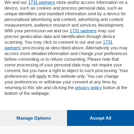
We and our
1731 partners
store and/or access information on a
device, such as cookies and process personal data, such as
Settimanali
unique identifiers and standard information sent by a device for
personalised advertising and content, advertising and content
measurement, audience research and services development.
Territorio
With your permission we and our
1731 partners
may use
precise geolocation data and identification through device
scanning. You may click to consent to our and our
1731
Sport
partners
’ processing as described above. Alternatively you may
access more detailed information and change your preferences
before consenting or to refuse consenting. Please note that
Chi Siamo
some processing of your personal data may not require your
consent, but you have a right to object to such processing. Your
preferences will apply to this website only. You can change
Servizi
your preferences or withdraw your consent at any time by
returning to this site and clicking the
privacy policy
button at the
bottom of the webpage.
© COPYRIGHT 2026 - La Provincia di Como S.r.l. P. IVA
Manage Options
Accept All
04178040137 via Giovanni de Simoni 6 – 22100 - E' vietata
la riproduzione anche parziale
Iscritta al Registro Imprese di Como al n. 425567 Capitale