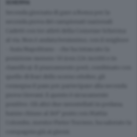
SCHERMA
Seconda giornata di gare a Roma per la
seconda prova dei campionati nazionali
Cadetti con tre atleti della Comense Scherma
al via. Non è andata benissimo, con il migliore
- Isaia Napolitano - che ha intascato la
posizione numero 50 (con 224 iscritti e in
classifica). Il piazzamento però, combinato con
quello di Bari dello scorso ottobre, gli
consegna il pass per partecipare alla seconda
prova Giovani. E questo è sicuramente
positivo. Gli altri due nerostellati in pedana,
hanno chiuso al 149° posto con Mattia
Colombo, mentre Pietro Torriero, ha salutato la
compagnia già ai gironi.