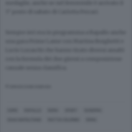
medaglie, anche se nel femminile è arrivato il
5° posto di sabato di Carlotta Ferrari.
Sempre ieri era in programma a Rapallo anche
una gara Prime Lame con Martina Borghetti e
Lucio Luraschi che hanno tirato diversi assalti
con la formula dei due gironi a composizione
casuale senza classifica.
© RIPRODUZIONE RISERVATA
COMO
RAPALLO
ROMA
SPORT
SCHERMA
ISAIA NAPOLITANO
MATTIA COLOMBO
ROMA