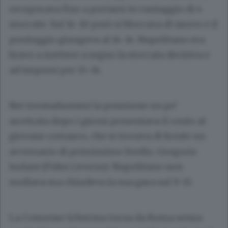
recuperava fino a portarsi in vantaggio di 4
stoccate. Sul 14-10 però si bloccava di nuovo e il
punteggio giungeva al 14-14. Napolitano era
bravo a mettere a segno la stoccata decisiva e
ad imporsi per 15-14.
Nei trentaduesimi la posizione un po’
arretrata dopo i gironi presentava il conto al
giovane comasco, che si trovava di fronte un
avversario di primissimo livello, Gregorio
Isolani (Fides Livorno). Napolitano non
mollava ma chiudeva la sua gara sul 9-15.
La Comense Scherma torna da Roma senza