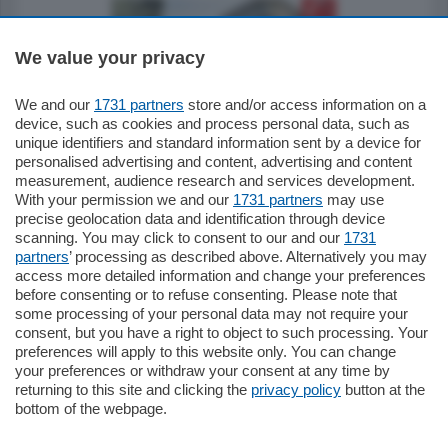
We value your privacy
We and our
1731 partners
store and/or access information on a
795.000
€
device, such as cookies and process personal data, such as
unique identifiers and standard information sent by a device for
Como - Como
personalised advertising and content, advertising and content
Quadrilocale
measurement, audience research and services development.
Zona Como Borghi. Nel complesso di
With your permission we and our
1731 partners
may use
nuova costruzione "JIULIUS" in Classe
precise geolocation data and identification through device
Energetica A2 proponiamo ampio
scanning. You may click to consent to our and our
1731
Quadrilocale …
partners
’ processing as described above. Alternatively you may
mq.
145
locali:
4
access more detailed information and change your preferences
before consenting or to refuse consenting. Please note that
some processing of your personal data may not require your
consent, but you have a right to object to such processing. Your
preferences will apply to this website only. You can change
your preferences or withdraw your consent at any time by
returning to this site and clicking the
privacy policy
button at the
bottom of the webpage.
Sezioni