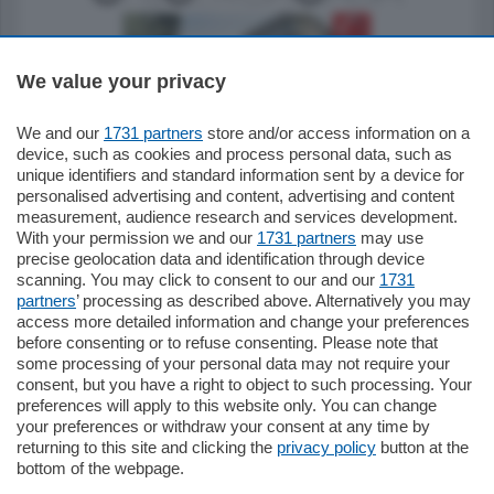
We value your privacy
We and our
1731 partners
store and/or access information on a
795.000
€
device, such as cookies and process personal data, such as
unique identifiers and standard information sent by a device for
Como - Como
personalised advertising and content, advertising and content
Quadrilocale
measurement, audience research and services development.
Zona Como Borghi. Nel complesso di
With your permission we and our
1731 partners
may use
nuova costruzione "JIULIUS" in Classe
precise geolocation data and identification through device
Energetica A2 proponiamo ampio
scanning. You may click to consent to our and our
1731
Quadrilocale …
partners
’ processing as described above. Alternatively you may
mq.
145
locali:
4
access more detailed information and change your preferences
before consenting or to refuse consenting. Please note that
some processing of your personal data may not require your
consent, but you have a right to object to such processing. Your
preferences will apply to this website only. You can change
your preferences or withdraw your consent at any time by
returning to this site and clicking the
privacy policy
button at the
Sezioni
bottom of the webpage.