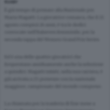
RUGBY
È già tempo di pensare alla Nazionale per
Maria Magatti. La giocatrice comasca, che il 21
agosto compirà 26 anni, è tra le dodici
convocate nell’Italseven femminile, per la
seconda tappa del Women Grand Prix Series.
Ed è una delle quattro giocatrici che
frequentano assiduamente anche la selezione
a quindici. Magatti infatti, nella sua carriera, è
già arrivata a 25 presenze con la nazionale
maggiore, campionato del mondo compreso.
La chiamata per la trasferta di fine mese a