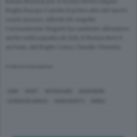
Kazan (Russia) per il torneo Seven targato
Rugby Europe è anche il primo atto del nuovo
coach azzurro, Alfredo De Angelis.
Curiosamente Magatti ha cambiato allenatore
anche nella squadra di club, il Monza dove è
arrivato, dal Rugby Como, Claudio Visentin.
© RIPRODUZIONE RISERVATA
COMO
SPORT
MOTOCICLISMO
GRAN PREMIO
ALFREDO DE ANGELIS
MARIA MAGATTI
SERIES