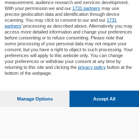
Quadrilocale
measurement, audience research and services development.
Zona Como Borghi. Nel complesso di
With your permission we and our
1731 partners
may use
nuova costruzione "JIULIUS" in Classe
precise geolocation data and identification through device
Energetica A2 proponiamo ampio
scanning. You may click to consent to our and our
1731
Quadrilocale …
partners
’ processing as described above. Alternatively you may
mq.
145
locali:
4
access more detailed information and change your preferences
before consenting or to refuse consenting. Please note that
some processing of your personal data may not require your
consent, but you have a right to object to such processing. Your
preferences will apply to this website only. You can change
your preferences or withdraw your consent at any time by
returning to this site and clicking the
privacy policy
button at the
bottom of the webpage.
Sezioni
Settimanali
Manage Options
Accept All
Territorio
Sport