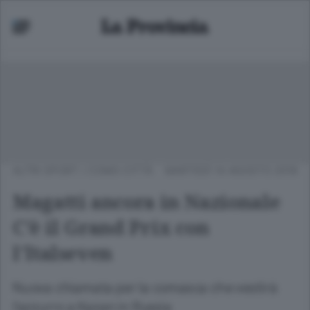
ALTRI SPORT
/
COMO CITTÀ
MARTEDÌ 14 AGOSTO 2018
Magatti ancora in Nazionale
C’è il Grand Prix con
l’Italseven
Nuova chiamata per la comasca che vestirà
l’azzurro a Kazan in Russia