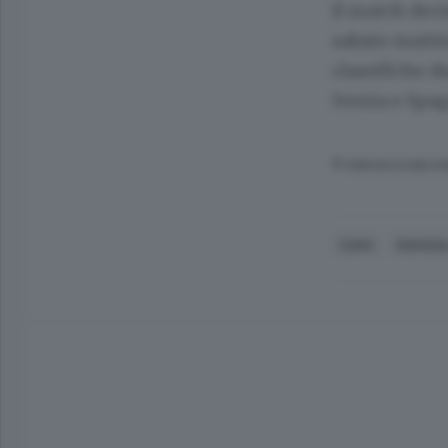
Il match decis
sabato mattina
classifiche d
Svezia e Spag
© RIPRODUZIONE RI
COMO
ROMANI