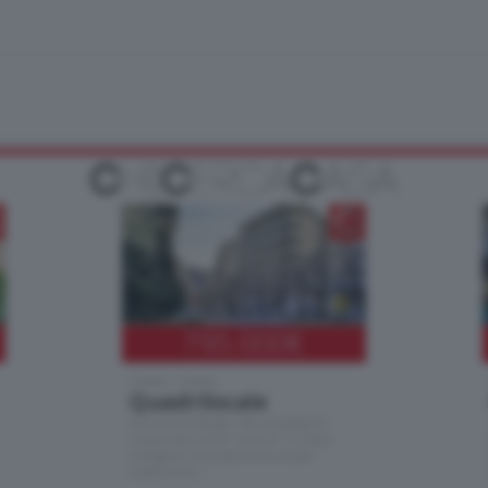
795.000
€
Como - Como
Quadrilocale
Zona Como Borghi. Nel complesso di
nuova costruzione "JIULIUS" in Classe
Energetica A2 proponiamo ampio
Quadrilocale …