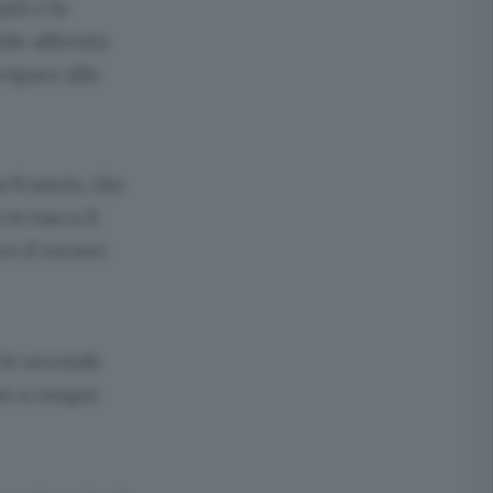
tti e le
le affronta
cipare alle
a Francia, che
in tasca il
ce il torneo
 le seconde
no a cinque