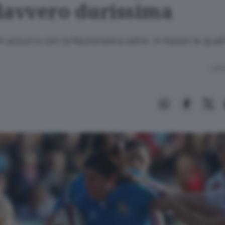
davvero durissima
 azzurro con la Nazionale a sette. In Kazan le quali
Lettu