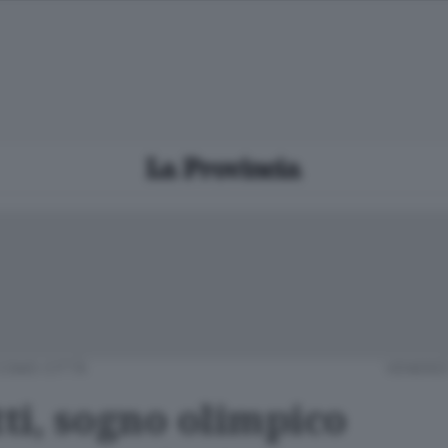
COMO CITTÀ
VENERDÌ
ti, sogno olimpico