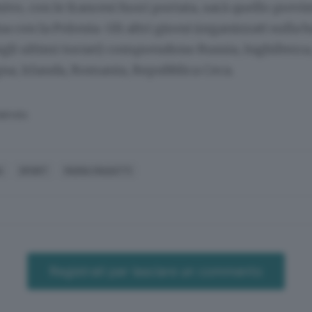
ivo, con le francesi fuori portata, sarà quello previs
 con la Polonia. Gli altri gironi (organizzati sulla b
egli ultimi tornei) comprendono Russia, Inghilterr
na, Irlanda, Romania, Repubblica Ceca.
SERVATA
A
SPORT
MARIA MAGATTI
Registrati per lasciare un commento