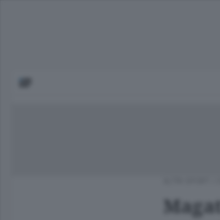
ALTRI SPORT
/
Magat