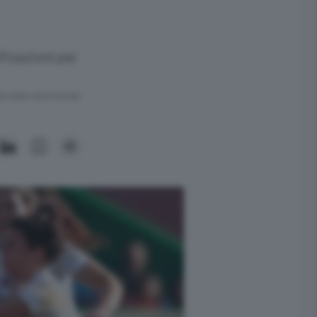
ficazioni per
ra meno di un minuto.