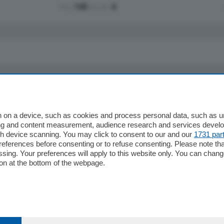
mq.
145
locali:
4
io
Chi Siamo
Redazione
 on a device, such as cookies and process personal data, such as uni
ising and content measurement, audience research and services deve
Editore
gh device scanning. You may click to consent to our and our
1731 par
li
Contatti
ferences before consenting or to refuse consenting. Please note th
ariano
Privacy e Policy
essing. Your preferences will apply to this website only. You can cha
on at the bottom of the webpage.
bassa
alcio Como