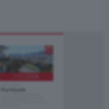
770.000
€
Como - Como
Plurilocale
in zona residenziale e tranquilla,
proponiamo prestigioso e luminoso
appartamento all'ultimo piano di uno
stabile signorile …