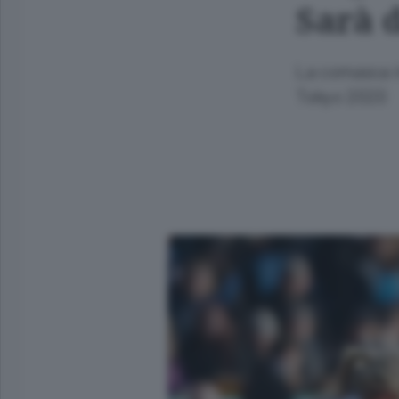
Sarà 
La comasca in
Tokyo 2020