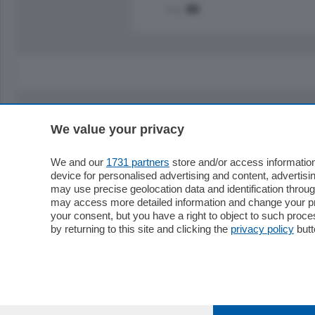
mq.
80
We value your privacy
Sezioni
Territor
Cronaca
Como
We and our
1731 partners
store and/or access information
device for personalised advertising and content, advert
Economia
Cintura
may use precise geolocation data and identification throu
Cultura e Spettacoli
Lago e val
may access more detailed information and change your pre
Sport
Cantù e M
your consent, but you have a right to object to such proc
Editoriali
Erba
by returning to this site and clicking the
privacy policy
butt
Podcast
Olgiate e 
Quatar Pass
Media Inglese
Sport
Storie nella Breva
Dirette C
Focus