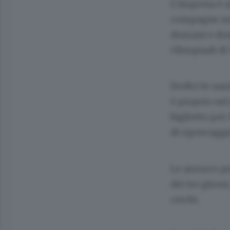
L’impresa è a
compagne non
domani e dome
Olimpiadi di
Dodici le nazi
è proprio nel
biglietto per
di ripescaggi
Le azzurre pr
dei tre gironi
cerchi.