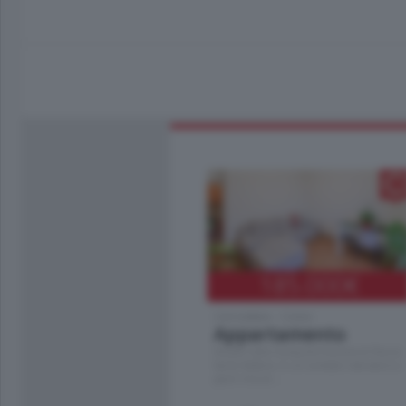
185.000
€
Cernobbio - Como
Appartamento
Situato nella tranquilla frazione di Piazza
Santo Stefano, in un contesto riservato e a
pochi minuti …