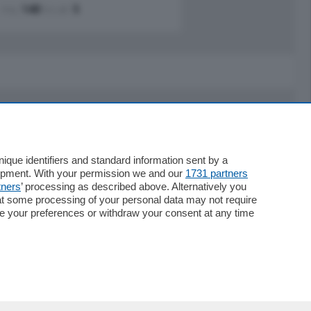
mq.
140
locali:
5
Servizi
Necrologie
que identifiers and standard information sent by a
lopment. With your permission we and our
1731 partners
Pubblicità
tners
’ processing as described above. Alternatively you
Concorsi
at some processing of your personal data may not require
Abbonamenti
nge your preferences or withdraw your consent at any time
Più letti
Le aziende comunicano
Speciali
Cinema
ChiCercaCasa
Archivio