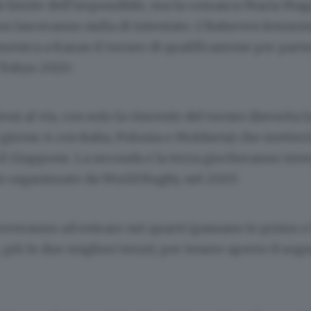
i limite dell’impossibile, ma la comasca Maria Maga
 lasceranno nulla di intentato. L’Italseven femmini
nica a Kazan il torneo di qualificazione per parte
 Tokyo 2020.
oni al via, con solo la vincente del torneo (favorita l
 girone A con Italia, Polonia e Moldavia) che metterà 
 il Giappone. La seconda e la terza giocheranno inve
o organizzato da World Rugby, nel 2020.
overanno ad entrare nei quarti (passano le prime e
, più le due migliori terze), per tenere aperto il sog