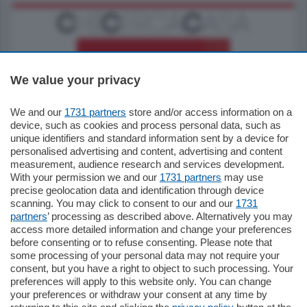
We value your privacy
We and our
1731 partners
store and/or access information on a
795.000
€
device, such as cookies and process personal data, such as
unique identifiers and standard information sent by a device for
Como - Como
personalised advertising and content, advertising and content
Quadrilocale
measurement, audience research and services development.
Zona Como Borghi. Nel complesso di nuova
With your permission we and our
1731 partners
may use
costruzione "JIULIUS" in Classe Energetica
precise geolocation data and identification through device
A2 proponiamo ampio Quadrilocale …
scanning. You may click to consent to our and our
1731
partners
’ processing as described above. Alternatively you may
mq.
145
locali:
4
access more detailed information and change your preferences
before consenting or to refuse consenting. Please note that
some processing of your personal data may not require your
consent, but you have a right to object to such processing. Your
preferences will apply to this website only. You can change
your preferences or withdraw your consent at any time by