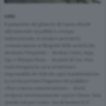
COMO
Il palazzetto del ghiaccio di Casate chiude
ufficialmente al pubblico a tempo
indeterminato. In serata è arrivata la
comunicazione ai dirigenti delle società che
sfruttano l’impianto – Hockey Como, Asga,
Ggr e Olimpia Team – da parte di Csu. Una
mail stringata in cui si avvertono i
responsabili dei club che ogni manifestazione
in cui sia previsto l’ingresso del pubblico -
«fino a nuova comunicazione» - dovrà
svolgersi necessariamente a porte chiuse. Sarà
quindi così per Como-Ora di hockey il 27