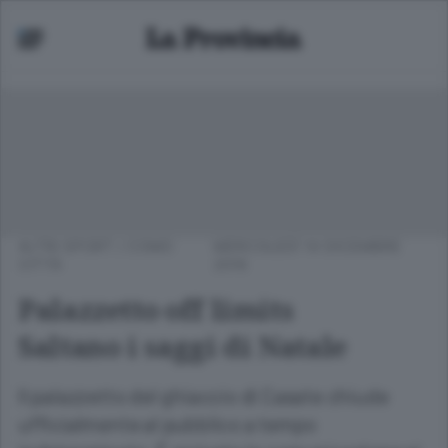
ALTRI SPORT
/
COMO
MERCOLEDÌ 14 DICEMBRE
CITTÀ
2016
Palazzetto off limits
Saltano i saggi di Natale
Il palazzetto del ghiaccio di Casate chiude
ufficialmente al pubblico a tempo