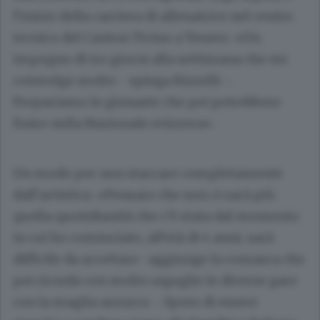
l’inizio della carriera di allenatrice nel centro
tecnico del Canton Ticino a Tenero. «Un
impegno di tre giorni alla settimana che mi
coinvolge molto - spiega Rizzelli -.
Prepariamo le ginnaste che poi potrebbero
finire nella Nazionale svizzera».
Un modo per non staccare completamente
dall’artistica. «Pensare che non ci sarà più
quella quotidianità che c’è stata dal momento
in cui ho cominciato, all’età di 4 anni, sarà
difficile da accettare -aggiunge la comasca che
poi ricorda con molto orgoglio le diverse gare
con la maglia azzurra -. Spero di essere