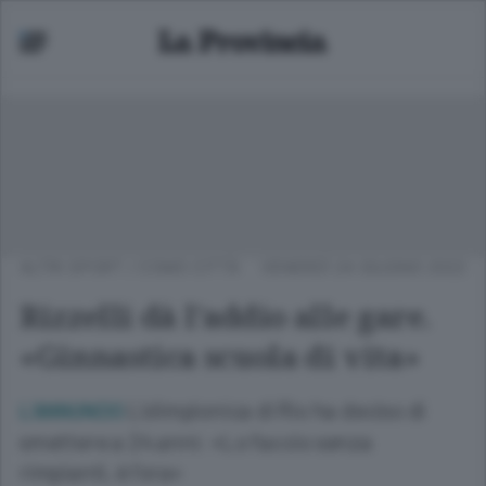
ALTRI SPORT
/
COMO CITTÀ
VENERDÌ 24 GIUGNO 2022
Rizzelli dà l’addio alle gare.
«Ginnastica scuola di vita»
L’olimpionica di Rio ha deciso di
L’ANNUNCIO
smettere a 24 anni: «Lo faccio senza
rimpianti, è l’ora»