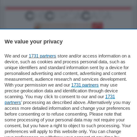
We value your privacy
We and our
1731 partners
store and/or access information on a
185.000
€
device, such as cookies and process personal data, such as
unique identifiers and standard information sent by a device for
Cernobbio - Como
personalised advertising and content, advertising and content
Appartamento
measurement, audience research and services development.
Situato nella tranquilla frazione di Piazza
With your permission we and our
1731 partners
may use
Santo Stefano, in un contesto riservato e a
precise geolocation data and identification through device
pochi minuti …
scanning. You may click to consent to our and our
1731
partners
’ processing as described above. Alternatively you may
mq.
80
access more detailed information and change your preferences
before consenting or to refuse consenting. Please note that
some processing of your personal data may not require your
consent, but you have a right to object to such processing. Your
preferences will apply to this website only. You can change