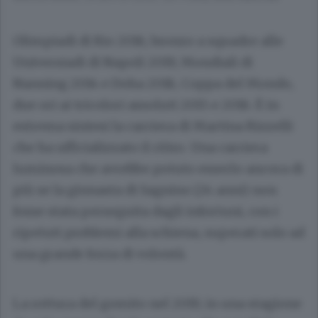
Olimpiadi di Rio 2016, bronzo a squadre alle
Universiadi di Napoli 2019, Mondiali di
Nanning 2014 e Doha 2018, Coppa del Mondo,
due ori ai tricolori assoluti 2015 e 2016. È in
estrema sintesi la carriera di Martina Rizzelli
che ha ufficializzato il ritiro. Una carriera
luminosa che avrebbe potuto esserlo ancora di
più se la ginnasta di Sagnino (24 anni) non
fosse stata perseguita dagli infortuni, con i
ripetuti problemi alla schiena, superati solo ad
una grande forza di volontà.
La rottura del gomito nel 2019, in una stagione