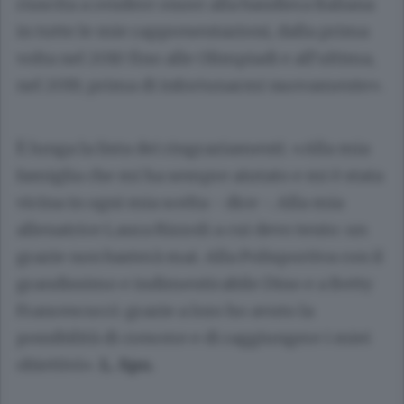
riuscita a rendere onore alla bandiera Italiana
in tutte le mie rappresentazioni, dalla prima
volta nel 2010 fino alle Olimpiadi e all’ultima,
nel 2019, prima di infortunarmi nuovamente».
È lunga la lista dei ringraziamenti. «Alla mia
famiglia che mi ha sempre aiutato e mi è stata
vicina in ogni mia scelta - dice -. Alla mia
allenatrice Laura Rizzoli a cui devo tento: un
grazie non basterà mai. Alla Polisportiva con il
grandissimo e indimenticabile Dino e a Betty
Francescucci: grazie a loro ho avuto la
possibilità di crescere e di raggiungere i miei
obiettivi».
L. Spo.