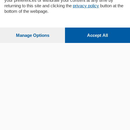
your preferences or withdraw your consent at any time by
returning to this site and clicking the
privacy policy
button at the
bottom of the webpage.
Sezioni
Settimanali
Manage Options
Accept All
Territorio
Sport
Chi Siamo
Servizi