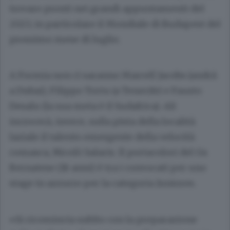
trovare pronti nei grandi appuntamenti del
2023, in particolare il Mondiale di Budapest del
prossimo mese di luglio.
A Formia non ci saranno Marcell Jacobs (andrà
a Dubai), Filippo Tortu (a Tenerife) e Fausto
Desalu (la sua meta è il Sudafrica). Ali
incrocerà, invece, sulla pista della località
laziale il talento emergente della velocità
comasca, Nicolò Salaris. Il portacolori del Gs
Bernatese (18 anni) è tra i convocati per uno
stage in azzurro per la categoria Juniores.
«Si ricomincia subito con la preparazione