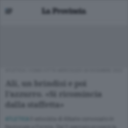
ATLETICA
/
COMO CITTÀ
MERCOLEDÌ 28 DICEMBRE 2022
Ali, un brindisi e poi
l’azzurro. «Si ricomincia
dalla staffetta»
Il velocista di Albate convocato in
ATLETICA
Nazionale a Formia. Dal 2 gennaio proverà la