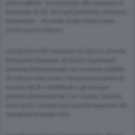
nella staffetta -il commento alla chiamata in
Nazionale di Ali, che è già proiettato nel futuro
immediato -. Mi sento molto bene e sono
pronto per le indoor».
I punti fermi del cammino al coperto, al netto
della partecipazione ad alcuni importanti
meeting internazionali che verranno stabiliti
di volta in volta, sono i Campionati italiani di
Ancona del 18 e 19 febbraio e gli Europei
previsti ad Istanbul dal 2 al 5 marzo. Intanto
sono usciti i minimi per la partecipazione alle
Olimpiadi di Parigi 2024.