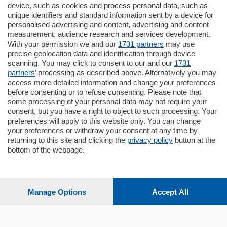
770.000
€
device, such as cookies and process personal data, such as
unique identifiers and standard information sent by a device for
Como - Como
personalised advertising and content, advertising and content
Plurilocale
measurement, audience research and services development.
in zona residenziale e tranquilla,
With your permission we and our
1731 partners
may use
proponiamo prestigioso e luminoso
precise geolocation data and identification through device
appartamento all'ultimo piano di uno
scanning. You may click to consent to our and our
1731
stabile signorile …
partners
’ processing as described above. Alternatively you may
mq.
140
locali:
5
access more detailed information and change your preferences
before consenting or to refuse consenting. Please note that
some processing of your personal data may not require your
consent, but you have a right to object to such processing. Your
preferences will apply to this website only. You can change
your preferences or withdraw your consent at any time by
returning to this site and clicking the
privacy policy
button at the
Sezioni
bottom of the webpage.
Settimanali
Manage Options
Accept All
Territorio