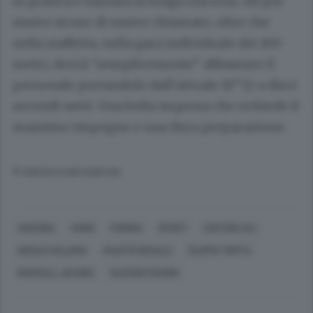
In pratica è iniziata la lunga rincorsa. Ali per
essere sicuro di essere chiamato, oltre che
nella staffetta, nella gara individuale dei 100
metri, dovrà “semplicemente” abbassare il
personale portandolo dall’attuale 10”12 a dieci
secondi netti. Una bella impresa che richiede il
massimo impegno e una dura preparazione.
© RIPRODUZIONE RISERVATA
ANCONA
COMO
FORMIA
SPORT
CHITURU ALI
NICOLÒ SALARIS
FAUSTO DESALU
FILIPPO TORTU
MARCELL JACOBS
ALESSIO FAGGIN