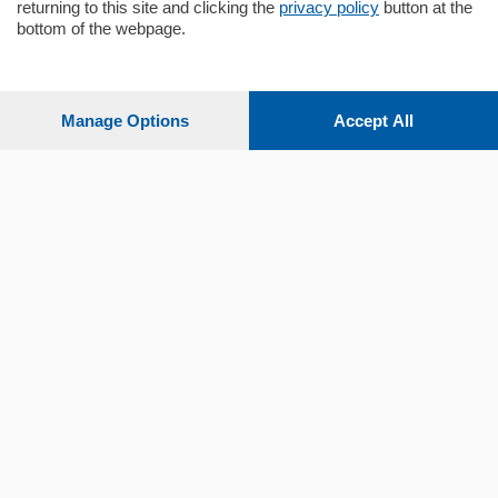
returning to this site and clicking the
privacy policy
button at the
Sezioni
bottom of the webpage.
Settimanali
Manage Options
Accept All
Territorio
Sport
Chi Siamo
Servizi
© COPYRIGHT 2026 - La Provincia di Como S.r.l. P. IVA