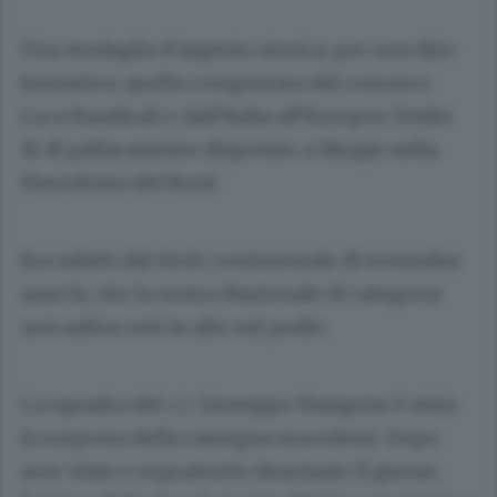
Una medaglia d’argento storica, per non dire
fantastica, quella conquistata dal comasco
Luca Bandirali e dall’Italia all’Europeo Under
16 di pallacanestro disputato a Skopje nella
Macedonia del Nord.
Era infatti dal titolo continentale di trentadue
anni fa, che la nostra Nazionale di categoria
non saliva così in alto sul podio.
La squadra del c.t. Giuseppe Mangone è stata
la sorpresa della rassegna macedone. Dopo
aver vinto e soprattutto dominato il girone,