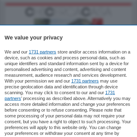
We value your privacy
We and our
1731 partners
store and/or access information on a
795.000
€
device, such as cookies and process personal data, such as
unique identifiers and standard information sent by a device for
Como - Como
personalised advertising and content, advertising and content
Quadrilocale
measurement, audience research and services development.
Zona Como Borghi. Nel complesso di
With your permission we and our
1731 partners
may use
nuova costruzione "JIULIUS" in Classe
precise geolocation data and identification through device
Energetica A2 proponiamo ampio
scanning. You may click to consent to our and our
1731
Quadrilocale …
partners
’ processing as described above. Alternatively you may
mq.
145
locali:
4
access more detailed information and change your preferences
before consenting or to refuse consenting. Please note that
some processing of your personal data may not require your
consent, but you have a right to object to such processing. Your
preferences will apply to this website only. You can change
your preferences or withdraw your consent at any time by