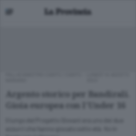
PALLACANESTRO CANTÙ
/
CANTÙ -
LUNEDÌ 14 AGOSTO
MARIANO
2023
Argento storico per Bandirali.
Gioia europea con l’Under 16
Il lungo del Progetto Giovani era uno dei due
azzurri che hanno giocato sotto età. Ko in