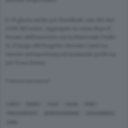
E c’è gloria anche per Bandirali, uno dei due
2008 del roster. Aggregato in corsa dopo il
Torneo dell’Amicizia con la Nazionale Under
15, il lungo del Progetto Giovani Cantù ha
vissuto un’esperienza sicuramente proficua
per il suo futuro.
© RIPRODUZIONE RISERVATA
CANTÙ
EUROPA
ITALIA
CALCIO
SPORT
PINO SACRIPANTI
GIUSEPPE MANGONE
LUCA BANDIRALI
COMO