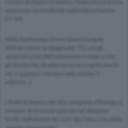
l’ottavo di finale e il quarto, l’Italia non si ferma
nemmeno in semifinale battendo la Francia
(77-63).
Nella finalissima invece sfuma il sogno
dell’oro contro la Spagna (68-77), con gli
azzurrini privi dell’infortunato Lonati, e con
gli iberici che ribadiscono la loro egemonia (4
ori, 2 argenti e 1 bronzo nelle ultime 9
edizioni....).
L’Italia si laurea così vice campione d’Europa al
termine di un torneo giocato ad altissimo
livello dall’annata dei 2007 (fra l’altro con delle
assenze importanti).