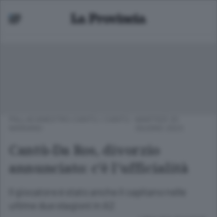
PALLACANESTRO CANTÙ
/
CANTÙ -
MARTEDÌ 20
MARIANO
GIUGNO 2023
Cantù-Da Ros, divorzio
annunciato: c’è l’ufficialità
Il giocatore è stato anche il capitano nelle
ultime due stagioni in A2