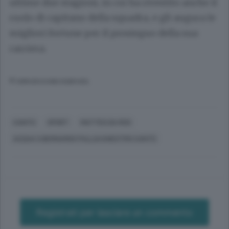
ultime due stagioni, in cui ha rivestito anche il
ruolo di capitano della squadra, e gli augura le
migliori fortune per il prosieguo della sua
carriera.
© RIPRODUZIONE RISERVATA
CANTÙ
SPORT
MATTEO DA ROS
ACQUA S.BERNARDO PALLACANESTRO CANTÙ
Registrati per lasciare un commento