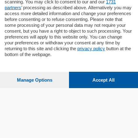
scanning. You may click to consent to our and our
1731
Quadrilocale …
partners
’ processing as described above. Alternatively you may
mq.
145
locali:
4
access more detailed information and change your preferences
before consenting or to refuse consenting. Please note that
some processing of your personal data may not require your
consent, but you have a right to object to such processing. Your
preferences will apply to this website only. You can change
your preferences or withdraw your consent at any time by
returning to this site and clicking the
privacy policy
button at the
bottom of the webpage.
Sezioni
Settimanali
Manage Options
Accept All
Territorio
Sport
Chi Siamo