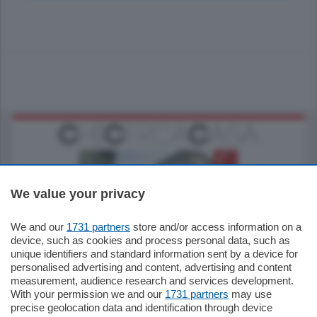
We value your privacy
We and our
1731 partners
store and/or access information on a
795.000
€
device, such as cookies and process personal data, such as
unique identifiers and standard information sent by a device for
Como - Como
personalised advertising and content, advertising and content
Quadrilocale
measurement, audience research and services development.
Zona Como Borghi. Nel complesso di
With your permission we and our
1731 partners
may use
nuova costruzione "JIULIUS" in Classe
precise geolocation data and identification through device
Energetica A2 proponiamo ampio